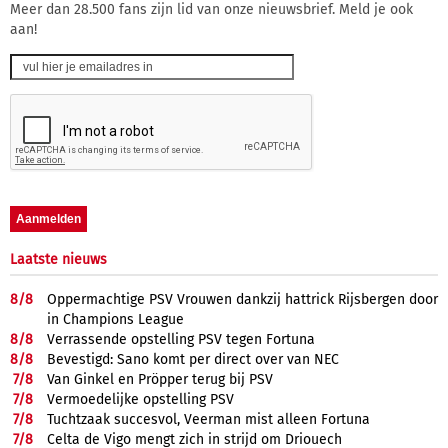
Meer dan 28.500 fans zijn lid van onze nieuwsbrief. Meld je ook
aan!
Laatste nieuws
8/
8
Oppermachtige PSV Vrouwen dankzij hattrick Rijsbergen door
in Champions League
8/
8
Verrassende opstelling PSV tegen Fortuna
8/
8
Bevestigd: Sano komt per direct over van NEC
7/
8
Van Ginkel en Pröpper terug bij PSV
7/
8
Vermoedelijke opstelling PSV
7/
8
Tuchtzaak succesvol, Veerman mist alleen Fortuna
7/
8
Celta de Vigo mengt zich in strijd om Driouech