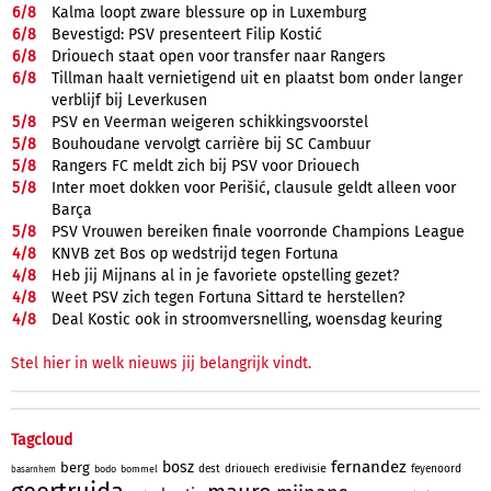
6/
8
Kalma loopt zware blessure op in Luxemburg
6/
8
Bevestigd: PSV presenteert Filip Kostić
6/
8
Driouech staat open voor transfer naar Rangers
6/
8
Tillman haalt vernietigend uit en plaatst bom onder langer
verblijf bij Leverkusen
5/
8
PSV en Veerman weigeren schikkingsvoorstel
5/
8
Bouhoudane vervolgt carrière bij SC Cambuur
5/
8
Rangers FC meldt zich bij PSV voor Driouech
5/
8
Inter moet dokken voor Perišić, clausule geldt alleen voor
Barça
5/
8
PSV Vrouwen bereiken finale voorronde Champions League
4/
8
KNVB zet Bos op wedstrijd tegen Fortuna
4/
8
Heb jij Mijnans al in je favoriete opstelling gezet?
4/
8
Weet PSV zich tegen Fortuna Sittard te herstellen?
4/
8
Deal Kostic ook in stroomversnelling, woensdag keuring
Stel hier in welk nieuws jij belangrijk vindt.
Tagcloud
fernandez
bosz
berg
eredivisie
dest
driouech
feyenoord
bodo
bommel
basarnhem