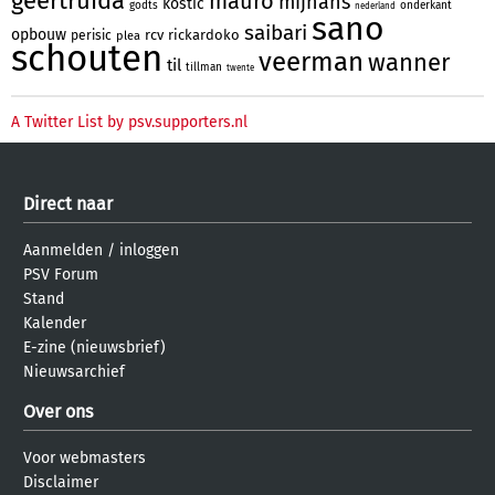
geertruida
mauro
mijnans
kostic
godts
onderkant
nederland
sano
saibari
opbouw
rcv
rickardoko
perisic
plea
schouten
veerman
wanner
til
tillman
twente
A Twitter List by psv.supporters.nl
Direct naar
Aanmelden
/
inloggen
PSV Forum
Stand
Kalender
E-zine (nieuwsbrief)
Nieuwsarchief
Over ons
Voor webmasters
Disclaimer