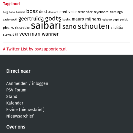
Tagcloud
bosz
dest
eredivisie
fernandez
feyenoord
flamingo
berg
bodo
bommel
driouech
godts
geertruida
mijnans
mauro
kostic
pepi
gasiorowski
opbouw
perisic
saibari
schouten
sano
sildillia
plea
rickardoko
rcv
veerman
wanner
stewart
til
A Twitter List by psv.supporters.nl
Direct naar
Aanmelden
/
inloggen
PSV Forum
Stand
Kalender
E-zine (nieuwsbrief)
Nieuwsarchief
Over ons