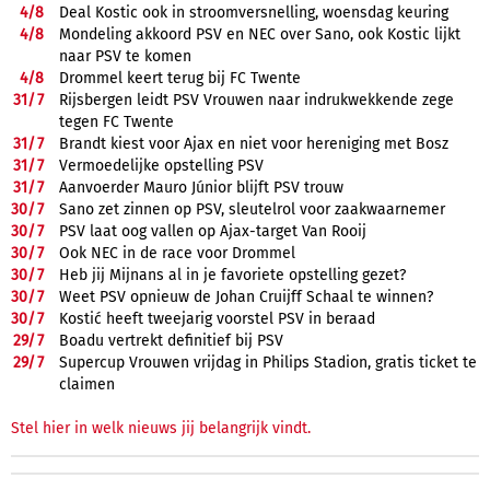
4/
8
Deal Kostic ook in stroomversnelling, woensdag keuring
4/
8
Mondeling akkoord PSV en NEC over Sano, ook Kostic lijkt
naar PSV te komen
4/
8
Drommel keert terug bij FC Twente
31/
7
Rijsbergen leidt PSV Vrouwen naar indrukwekkende zege
tegen FC Twente
31/
7
Brandt kiest voor Ajax en niet voor hereniging met Bosz
31/
7
Vermoedelijke opstelling PSV
31/
7
Aanvoerder Mauro Júnior blijft PSV trouw
30/
7
Sano zet zinnen op PSV, sleutelrol voor zaakwaarnemer
30/
7
PSV laat oog vallen op Ajax-target Van Rooij
30/
7
Ook NEC in de race voor Drommel
30/
7
Heb jij Mijnans al in je favoriete opstelling gezet?
30/
7
Weet PSV opnieuw de Johan Cruijff Schaal te winnen?
30/
7
Kostić heeft tweejarig voorstel PSV in beraad
29/
7
Boadu vertrekt definitief bij PSV
29/
7
Supercup Vrouwen vrijdag in Philips Stadion, gratis ticket te
claimen
Stel hier in welk nieuws jij belangrijk vindt.