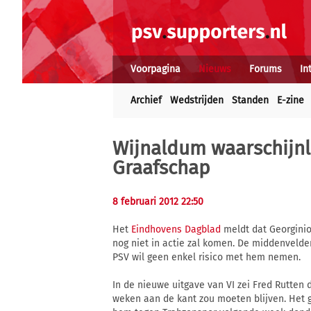
Voorpagina
Nieuws
Forums
In
Archief
Wedstrijden
Standen
E-zine
Wijnaldum waarschijnli
Graafschap
8 februari 2012 22:50
Het
Eindhovens Dagblad
meldt dat Georginio
nog niet in actie zal komen. De middenvelde
PSV wil geen enkel risico met hem nemen.
In de nieuwe uitgave van VI zei Fred Rutte
weken aan de kant zou moeten blijven. Het 