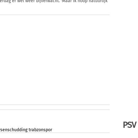
dag er wel weer bijverwacht. 'Maar ik hoop natuurlijk
PSV
rsenschudding
trabzonspor