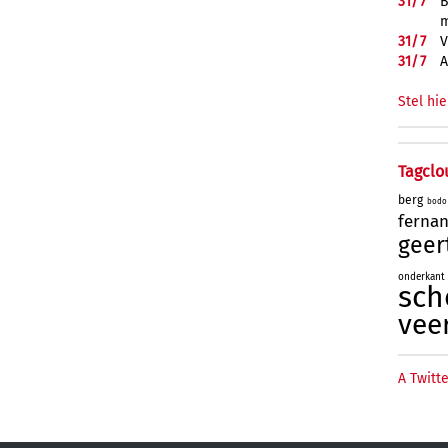
31/
7
B
m
31/
7
V
31/
7
A
Stel hie
Tagclo
berg
bodo
ferna
geer
onderkant
sch
vee
A Twitte