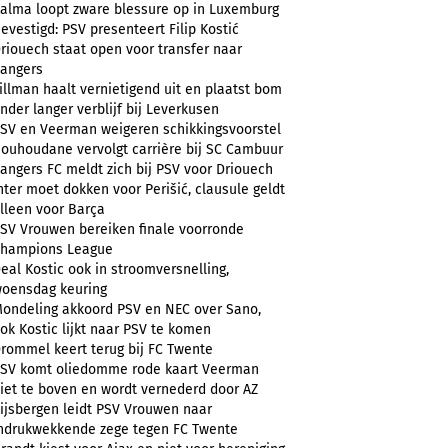
alma loopt zware blessure op in Luxemburg
evestigd: PSV presenteert Filip Kostić
riouech staat open voor transfer naar
angers
illman haalt vernietigend uit en plaatst bom
nder langer verblijf bij Leverkusen
SV en Veerman weigeren schikkingsvoorstel
ouhoudane vervolgt carrière bij SC Cambuur
angers FC meldt zich bij PSV voor Driouech
nter moet dokken voor Perišić, clausule geldt
lleen voor Barça
SV Vrouwen bereiken finale voorronde
hampions League
eal Kostic ook in stroomversnelling,
oensdag keuring
ondeling akkoord PSV en NEC over Sano,
ok Kostic lijkt naar PSV te komen
rommel keert terug bij FC Twente
SV komt oliedomme rode kaart Veerman
iet te boven en wordt vernederd door AZ
ijsbergen leidt PSV Vrouwen naar
ndrukwekkende zege tegen FC Twente