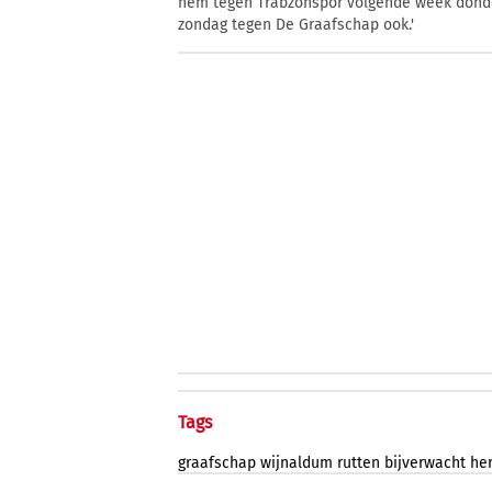
hem tegen Trabzonspor volgende week donder
zondag tegen De Graafschap ook.'
Tags
graafschap
wijnaldum
rutten
bijverwacht
he