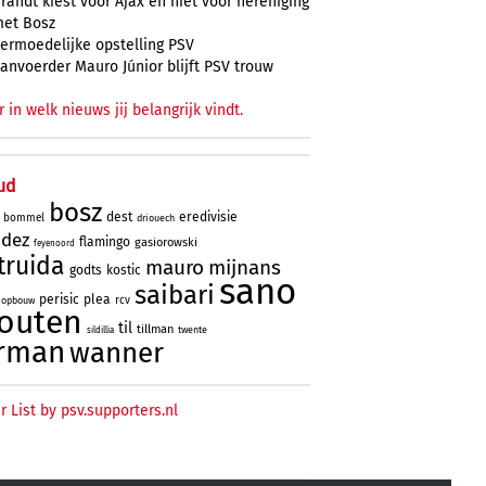
randt kiest voor Ajax en niet voor hereniging
et Bosz
ermoedelijke opstelling PSV
anvoerder Mauro Júnior blijft PSV trouw
r in welk nieuws jij belangrijk vindt.
ud
bosz
dest
eredivisie
bommel
driouech
ndez
flamingo
gasiorowski
feyenoord
truida
mauro
mijnans
godts
kostic
sano
saibari
perisic
plea
rcv
opbouw
outen
til
tillman
twente
sildillia
rman
wanner
r List by psv.supporters.nl