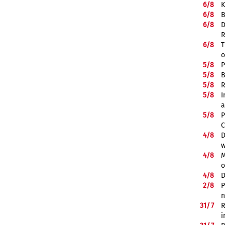
6/
8
K
6/
8
B
6/
8
D
R
6/
8
T
o
5/
8
P
5/
8
B
5/
8
R
5/
8
I
a
5/
8
P
C
4/
8
D
w
4/
8
M
o
4/
8
D
2/
8
P
n
31/
7
R
i