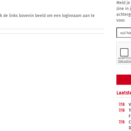
Meld je
zine in
achterg
ik de links bovenin beeld om een loginnaam aan te
voor.
Laatst
7/
8
V
7/
8
T
F
7/
8
C
D