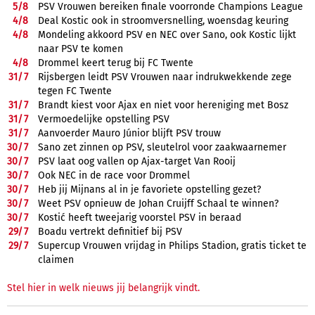
5/
8
PSV Vrouwen bereiken finale voorronde Champions League
4/
8
Deal Kostic ook in stroomversnelling, woensdag keuring
4/
8
Mondeling akkoord PSV en NEC over Sano, ook Kostic lijkt
naar PSV te komen
4/
8
Drommel keert terug bij FC Twente
31/
7
Rijsbergen leidt PSV Vrouwen naar indrukwekkende zege
tegen FC Twente
31/
7
Brandt kiest voor Ajax en niet voor hereniging met Bosz
31/
7
Vermoedelijke opstelling PSV
31/
7
Aanvoerder Mauro Júnior blijft PSV trouw
30/
7
Sano zet zinnen op PSV, sleutelrol voor zaakwaarnemer
30/
7
PSV laat oog vallen op Ajax-target Van Rooij
30/
7
Ook NEC in de race voor Drommel
30/
7
Heb jij Mijnans al in je favoriete opstelling gezet?
30/
7
Weet PSV opnieuw de Johan Cruijff Schaal te winnen?
30/
7
Kostić heeft tweejarig voorstel PSV in beraad
29/
7
Boadu vertrekt definitief bij PSV
29/
7
Supercup Vrouwen vrijdag in Philips Stadion, gratis ticket te
claimen
Stel hier in welk nieuws jij belangrijk vindt.