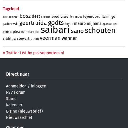
Tagcloud
bosz
dest
eredivisie
feyenoord
flamingo
fernandez
bommel
berg
driouech
godts
geertruida
mauro
mijnans
gasiorowski
kostic
pepi
opbouw
saibari
schouten
sano
plea
perisic
rickardoko
rcv
veerman
wanner
sildillia
stewart
til
titel
A Twitter List by psv.supporters.nl
Direct naar
Aanmelden
/
inloggen
PSV Forum
Stand
Kalender
E-zine (nieuwsbrief)
Nieuwsarchief
Over ons