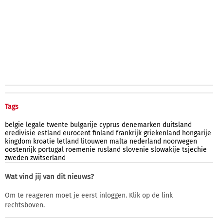
Tags
belgie
legale
twente
bulgarije
cyprus
denemarken
duitsland
eredivisie
estland
eurocent
finland
frankrijk
griekenland
hongarije
kingdom
kroatie
letland
litouwen
malta
nederland
noorwegen
oostenrijk
portugal
roemenie
rusland
slovenie
slowakije
tsjechie
zweden
zwitserland
Wat vind jij van dit nieuws?
Om te reageren moet je eerst inloggen. Klik op de link
rechtsboven.