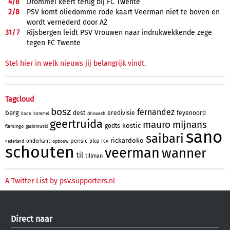
4/
8
Drommel keert terug bij FC Twente
2/
8
PSV komt oliedomme rode kaart Veerman niet te boven en
wordt vernederd door AZ
31/
7
Rijsbergen leidt PSV Vrouwen naar indrukwekkende zege
tegen FC Twente
Stel hier in welk nieuws jij belangrijk vindt.
Tagcloud
bosz
fernandez
berg
dest
eredivisie
feyenoord
driouech
bodo
bommel
geertruida
mauro
mijnans
kostic
godts
flamingo
gasiorowski
sano
saibari
rickardoko
perisic
onderkant
plea
rcv
opbouw
nederland
schouten
veerman
wanner
til
tillman
A Twitter List by psv.supporters.nl
Direct naar