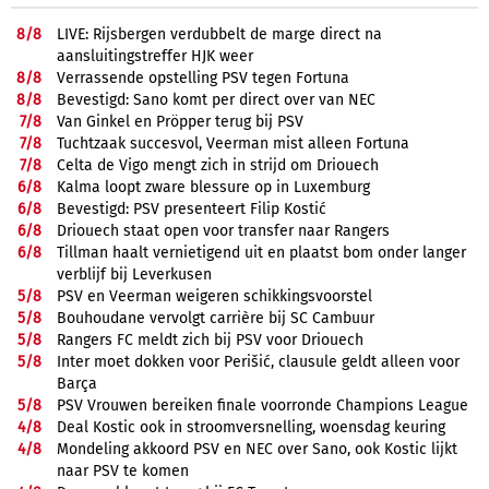
8/
8
LIVE: Rijsbergen verdubbelt de marge direct na
aansluitingstreffer HJK weer
8/
8
Verrassende opstelling PSV tegen Fortuna
8/
8
Bevestigd: Sano komt per direct over van NEC
7/
8
Van Ginkel en Pröpper terug bij PSV
7/
8
Tuchtzaak succesvol, Veerman mist alleen Fortuna
7/
8
Celta de Vigo mengt zich in strijd om Driouech
6/
8
Kalma loopt zware blessure op in Luxemburg
6/
8
Bevestigd: PSV presenteert Filip Kostić
6/
8
Driouech staat open voor transfer naar Rangers
6/
8
Tillman haalt vernietigend uit en plaatst bom onder langer
verblijf bij Leverkusen
5/
8
PSV en Veerman weigeren schikkingsvoorstel
5/
8
Bouhoudane vervolgt carrière bij SC Cambuur
5/
8
Rangers FC meldt zich bij PSV voor Driouech
5/
8
Inter moet dokken voor Perišić, clausule geldt alleen voor
Barça
5/
8
PSV Vrouwen bereiken finale voorronde Champions League
4/
8
Deal Kostic ook in stroomversnelling, woensdag keuring
4/
8
Mondeling akkoord PSV en NEC over Sano, ook Kostic lijkt
naar PSV te komen