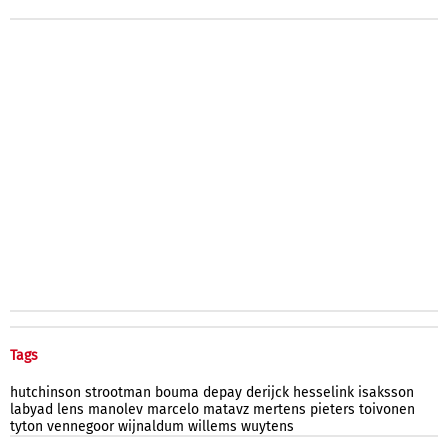
Tags
hutchinson
strootman
bouma
depay
derijck
hesselink
isaksson
labyad
lens
manolev
marcelo
matavz
mertens
pieters
toivonen
tyton
vennegoor
wijnaldum
willems
wuytens