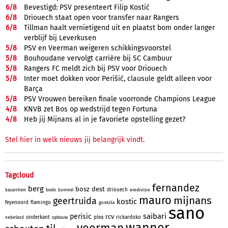
6/
8
Bevestigd: PSV presenteert Filip Kostić
6/
8
Driouech staat open voor transfer naar Rangers
6/
8
Tillman haalt vernietigend uit en plaatst bom onder langer
verblijf bij Leverkusen
5/
8
PSV en Veerman weigeren schikkingsvoorstel
5/
8
Bouhoudane vervolgt carrière bij SC Cambuur
5/
8
Rangers FC meldt zich bij PSV voor Driouech
5/
8
Inter moet dokken voor Perišić, clausule geldt alleen voor
Barça
5/
8
PSV Vrouwen bereiken finale voorronde Champions League
4/
8
KNVB zet Bos op wedstrijd tegen Fortuna
4/
8
Heb jij Mijnans al in je favoriete opstelling gezet?
Stel hier in welk nieuws jij belangrijk vindt.
Tagcloud
fernandez
berg
bosz
dest
driouech
bodo
eredivisie
basarnhem
bommel
mauro
mijnans
geertruida
kostic
feyenoord
flamingo
goretzka
sano
saibari
perisic
rcv
onderkant
plea
rickardoko
opbouw
nederland
wanner
veerman