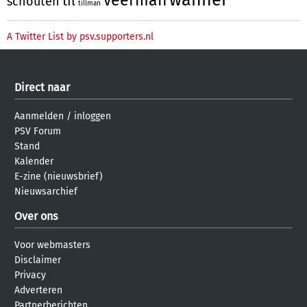
til
schouten
tillman
A Twitter List by psv.supporters.nl
Direct naar
Aanmelden
/
inloggen
PSV Forum
Stand
Kalender
E-zine (nieuwsbrief)
Nieuwsarchief
Over ons
Voor webmasters
Disclaimer
Privacy
Adverteren
Partnerberichten