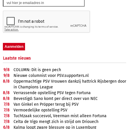
Laatste nieuws
9/
8
COLUMN: Dit is geen pech
9/
8
Nieuwe columnist voor PSV.supporters.nl
8/
8
Oppermachtige PSV Vrouwen dankzij hattrick Rijsbergen door
in Champions League
8/
8
Verrassende opstelling PSV tegen Fortuna
8/
8
Bevestigd: Sano komt per direct over van NEC
7/
8
Van Ginkel en Pröpper terug bij PSV
7/
8
Vermoedelijke opstelling PSV
7/
8
Tuchtzaak succesvol, Veerman mist alleen Fortuna
7/
8
Celta de Vigo mengt zich in strijd om Driouech
6/
8
Kalma loopt zware blessure op in Luxemburg