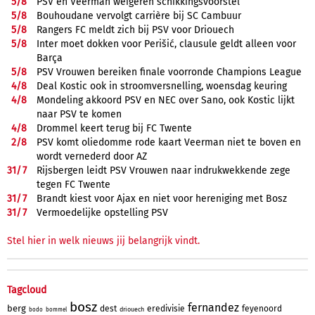
5/
8
PSV en Veerman weigeren schikkingsvoorstel
5/
8
Bouhoudane vervolgt carrière bij SC Cambuur
5/
8
Rangers FC meldt zich bij PSV voor Driouech
5/
8
Inter moet dokken voor Perišić, clausule geldt alleen voor
Barça
5/
8
PSV Vrouwen bereiken finale voorronde Champions League
4/
8
Deal Kostic ook in stroomversnelling, woensdag keuring
4/
8
Mondeling akkoord PSV en NEC over Sano, ook Kostic lijkt
naar PSV te komen
4/
8
Drommel keert terug bij FC Twente
2/
8
PSV komt oliedomme rode kaart Veerman niet te boven en
wordt vernederd door AZ
31/
7
Rijsbergen leidt PSV Vrouwen naar indrukwekkende zege
tegen FC Twente
31/
7
Brandt kiest voor Ajax en niet voor hereniging met Bosz
31/
7
Vermoedelijke opstelling PSV
Stel hier in welk nieuws jij belangrijk vindt.
Tagcloud
bosz
fernandez
berg
dest
eredivisie
feyenoord
driouech
bodo
bommel