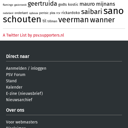
geertruida
mauro
mijnans
kostic
godts
flamingo
gasiorowski
sano
saibari
rickardoko
perisic
onderkant
plea
rcv
opbouw
nederland
schouten
veerman
wanner
til
tillman
A Twitter List by psv.supporters.nl
Direct naar
Aanmelden
/
inloggen
PSV Forum
Stand
Kalender
E-zine (nieuwsbrief)
Nieuwsarchief
Over ons
Voor webmasters