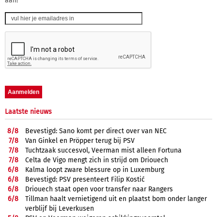
aan!
Laatste nieuws
8/
8
Bevestigd: Sano komt per direct over van NEC
7/
8
Van Ginkel en Pröpper terug bij PSV
7/
8
Tuchtzaak succesvol, Veerman mist alleen Fortuna
7/
8
Celta de Vigo mengt zich in strijd om Driouech
6/
8
Kalma loopt zware blessure op in Luxemburg
6/
8
Bevestigd: PSV presenteert Filip Kostić
6/
8
Driouech staat open voor transfer naar Rangers
6/
8
Tillman haalt vernietigend uit en plaatst bom onder langer
verblijf bij Leverkusen