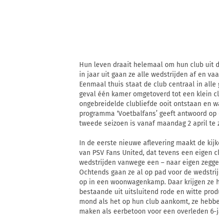
Hun leven draait helemaal om hun club uit de
in jaar uit gaan ze alle wedstrijden af en vaa
Eenmaal thuis staat de club centraal in alle
geval één kamer omgetoverd tot een klein c
ongebreidelde clubliefde ooit ontstaan en wa
programma ‘Voetbalfans’ geeft antwoord op 
tweede seizoen is vanaf maandag 2 april te 
In de eerste nieuwe aflevering maakt de kijke
van PSV Fans United, dat tevens een eigen cl
wedstrijden vanwege een – naar eigen zegge 
Ochtends gaan ze al op pad voor de wedstrij
op in een woonwagenkamp. Daar krijgen ze he
bestaande uit uitsluitend rode en witte pro
mond als het op hun club aankomt, ze hebben
maken als eerbetoon voor een overleden 6-ja