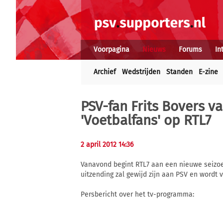
Voorpagina
Nieuws
Forums
In
Archief
Wedstrijden
Standen
E-zine
PSV-fan Frits Bovers 
'Voetbalfans' op RTL7
2 april 2012 14:36
Vanavond begint RTL7 aan een nieuwe seizoe
uitzending zal gewijd zijn aan PSV en wordt 
Persbericht over het tv-programma: