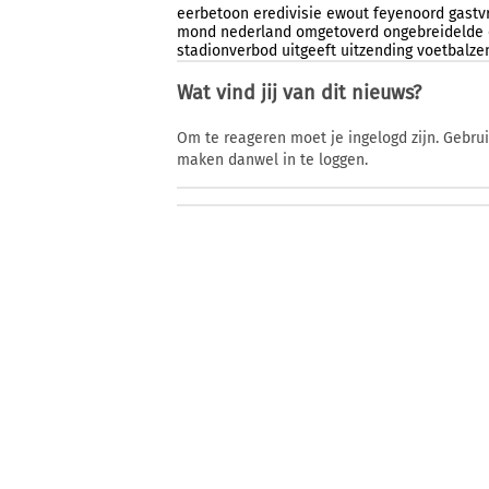
eerbetoon
eredivisie
ewout
feyenoord
gastvr
mond
nederland
omgetoverd
ongebreidelde
stadionverbod
uitgeeft
uitzending
voetbalze
Wat vind jij van dit nieuws?
Om te reageren moet je ingelogd zijn. Gebru
maken danwel in te loggen.