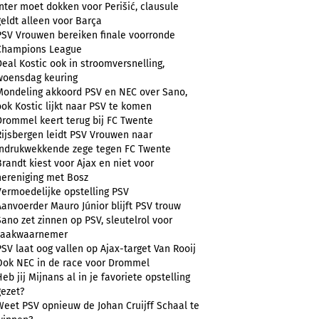
Inter moet dokken voor Perišić, clausule
geldt alleen voor Barça
PSV Vrouwen bereiken finale voorronde
Champions League
Deal Kostic ook in stroomversnelling,
woensdag keuring
Mondeling akkoord PSV en NEC over Sano,
ook Kostic lijkt naar PSV te komen
Drommel keert terug bij FC Twente
Rijsbergen leidt PSV Vrouwen naar
indrukwekkende zege tegen FC Twente
Brandt kiest voor Ajax en niet voor
hereniging met Bosz
Vermoedelijke opstelling PSV
Aanvoerder Mauro Júnior blijft PSV trouw
Sano zet zinnen op PSV, sleutelrol voor
zaakwaarnemer
PSV laat oog vallen op Ajax-target Van Rooij
Ook NEC in de race voor Drommel
Heb jij Mijnans al in je favoriete opstelling
gezet?
Weet PSV opnieuw de Johan Cruijff Schaal te