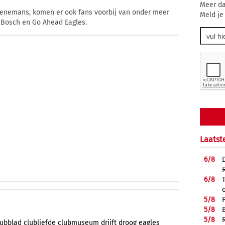
Meer da
Genemans, komen er ook fans voorbij van onder meer
Meld je
 Bosch en Go Ahead Eagles.
Laatst
6/
8
6/
8
5/
8
5/
8
5/
8
lubblad
clubliefde
clubmuseum
drijft
droog
eagles