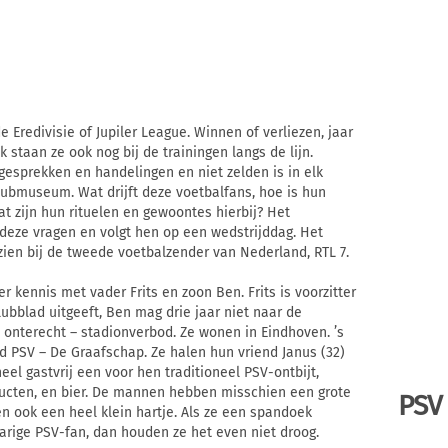
 Eredivisie of Jupiler League. Winnen of verliezen, jaar
k staan ze ook nog bij de trainingen langs de lijn.
 gesprekken en handelingen en niet zelden is in elk
lubmuseum. Wat drijft deze voetbalfans, hoe is hun
t zijn hun rituelen en gewoontes hierbij? Het
deze vragen en volgt hen op een wedstrijddag. Het
zien bij de tweede voetbalzender van Nederland, RTL 7.
r kennis met vader Frits en zoon Ben. Frits is voorzitter
ubblad uitgeeft, Ben mag drie jaar niet naar de
onterecht – stadionverbod. Ze wonen in Eindhoven. ’s
d PSV – De Graafschap. Ze halen hun vriend Janus (32)
el gastvrij een voor hen traditioneel PSV-ontbijt,
ducten, en bier. De mannen hebben misschien een grote
PSV
 ook een heel klein hartje. Als ze een spandoek
rige PSV-fan, dan houden ze het even niet droog.