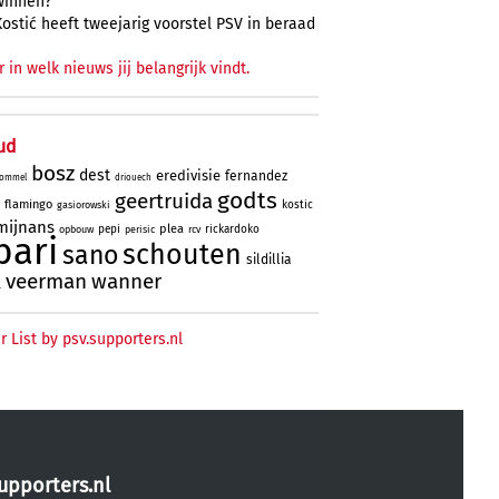
winnen?
Kostić heeft tweejarig voorstel PSV in beraad
r in welk nieuws jij belangrijk vindt.
ud
bosz
dest
eredivisie
fernandez
ommel
driouech
godts
geertruida
flamingo
kostic
gasiorowski
mijnans
plea
pepi
rickardoko
opbouw
perisic
rcv
bari
schouten
sano
sildillia
veerman
wanner
l
r List by psv.supporters.nl
upporters.nl