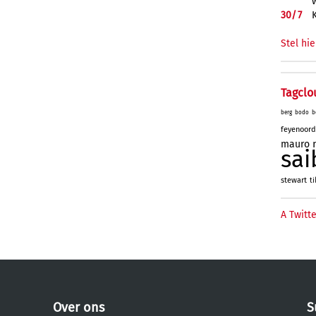
30/
7
Stel hie
Tagclo
berg
bodo
b
feyenoord
mauro
sai
stewart
ti
A Twitte
Over ons
S