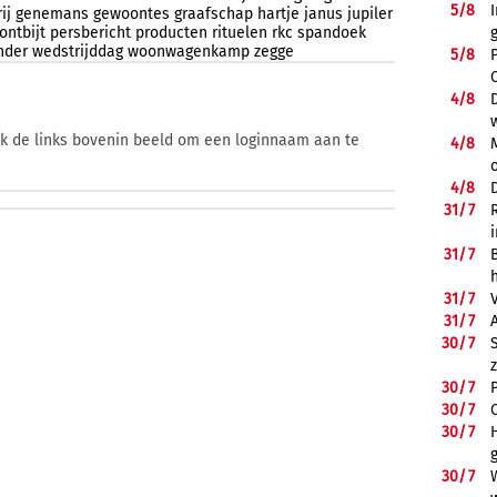
5/
8
ij
genemans
gewoontes
graafschap
hartje
janus
jupiler
ontbijt
persbericht
producten
rituelen
rkc
spandoek
nder
wedstrijddag
woonwagenkamp
zegge
5/
8
4/
8
ik de links bovenin beeld om een loginnaam aan te
4/
8
4/
8
31/
7
31/
7
31/
7
31/
7
30/
7
30/
7
30/
7
30/
7
30/
7