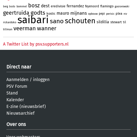
bosz
dest
fernandez
eredivisie
flamingo
feyenoord
bommel
gasiorowski
berg
bodo
godts
geertruida
mijnans
mauro
kostic
plea
pepi
opbouw
perisic
rcv
saibari
schouten
sano
sildillia
stewart
til
rickardoko
veerman
wanner
tillman
A Twitter List by psv.supporters.nl
Direct naar
Aanmelden
/
inloggen
PSV Forum
Stand
Kalender
E-zine (nieuwsbrief)
Nieuwsarchief
Over ons