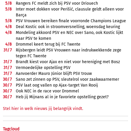
5/
8
Rangers FC meldt zich bij PSV voor Driouech
5/
8
Inter moet dokken voor Perišić, clausule geldt alleen voor
Barça
5/
8
PSV Vrouwen bereiken finale voorronde Champions League
4/
8
Deal Kostic ook in stroomversnelling, woensdag keuring
4/
8
Mondeling akkoord PSV en NEC over Sano, ook Kostic lijkt
naar PSV te komen
4/
8
Drommel keert terug bij FC Twente
31/
7
Rijsbergen leidt PSV Vrouwen naar indrukwekkende zege
tegen FC Twente
31/
7
Brandt kiest voor Ajax en niet voor hereniging met Bosz
31/
7
Vermoedelijke opstelling PSV
31/
7
Aanvoerder Mauro Júnior blijft PSV trouw
30/
7
Sano zet zinnen op PSV, sleutelrol voor zaakwaarnemer
30/
7
PSV laat oog vallen op Ajax-target Van Rooij
30/
7
Ook NEC in de race voor Drommel
30/
7
Heb jij Mijnans al in je favoriete opstelling gezet?
Stel hier in welk nieuws jij belangrijk vindt.
Tagcloud