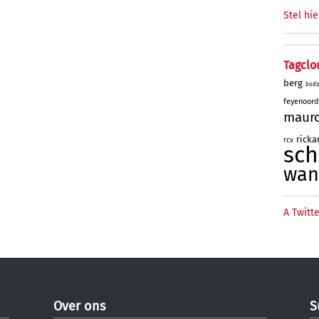
Stel hie
Tagclo
berg
bod
feyenoord
maur
rick
rcv
sc
wan
A Twitte
Over ons
S