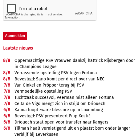
Laatste nieuws
8/
8
Oppermachtige PSV Vrouwen dankzij hattrick Rijsbergen door
in Champions League
8/
8
Verrassende opstelling PSV tegen Fortuna
8/
8
Bevestigd: Sano komt per direct over van NEC
7/
8
Van Ginkel en Pröpper terug bij PSV
7/
8
Vermoedelijke opstelling PSV
7/
8
Tuchtzaak succesvol, Veerman mist alleen Fortuna
7/
8
Celta de Vigo mengt zich in strijd om Driouech
6/
8
Kalma loopt zware blessure op in Luxemburg
6/
8
Bevestigd: PSV presenteert Filip Kostić
6/
8
Driouech staat open voor transfer naar Rangers
6/
8
Tillman haalt vernietigend uit en plaatst bom onder langer
verblijf bij Leverkusen