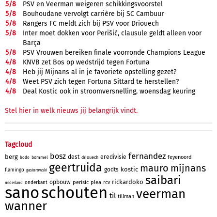
5/
8
PSV en Veerman weigeren schikkingsvoorstel
5/
8
Bouhoudane vervolgt carrière bij SC Cambuur
5/
8
Rangers FC meldt zich bij PSV voor Driouech
5/
8
Inter moet dokken voor Perišić, clausule geldt alleen voor
Barça
5/
8
PSV Vrouwen bereiken finale voorronde Champions League
4/
8
KNVB zet Bos op wedstrijd tegen Fortuna
4/
8
Heb jij Mijnans al in je favoriete opstelling gezet?
4/
8
Weet PSV zich tegen Fortuna Sittard te herstellen?
4/
8
Deal Kostic ook in stroomversnelling, woensdag keuring
Stel hier in welk nieuws jij belangrijk vindt.
Tagcloud
fernandez
bosz
berg
dest
eredivisie
feyenoord
bommel
driouech
bodo
geertruida
mauro
mijnans
kostic
godts
flamingo
gasiorowski
saibari
rickardoko
opbouw
perisic
plea
rcv
onderkant
nederland
sano
schouten
veerman
til
tillman
wanner