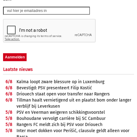
Laatste nieuws
6/
8
Kalma loopt zware blessure op in Luxemburg
6/
8
Bevestigd: PSV presenteert Filip Kostić
6/
8
Driouech staat open voor transfer naar Rangers
6/
8
Tillman haalt vernietigend uit en plaatst bom onder langer
verblijf bij Leverkusen
5/
8
PSV en Veerman weigeren schikkingsvoorstel
5/
8
Bouhoudane vervolgt carrière bij SC Cambuur
5/
8
Rangers FC meldt zich bij PSV voor Driouech
5/
8
Inter moet dokken voor Perišić, clausule geldt alleen voor
Barça