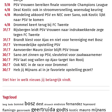
5/
8
PSV Vrouwen bereiken finale voorronde Champions League
4/
8
Deal Kostic ook in stroomversnelling, woensdag keuring
4/
8
Mondeling akkoord PSV en NEC over Sano, ook Kostic lijkt
naar PSV te komen
4/
8
Drommel keert terug bij FC Twente
31/
7
Rijsbergen leidt PSV Vrouwen naar indrukwekkende zege
tegen FC Twente
31/
7
Brandt kiest voor Ajax en niet voor hereniging met Bosz
31/
7
Vermoedelijke opstelling PSV
31/
7
Aanvoerder Mauro Júnior blijft PSV trouw
30/
7
Sano zet zinnen op PSV, sleutelrol voor zaakwaarnemer
30/
7
PSV laat oog vallen op Ajax-target Van Rooij
30/
7
Ook NEC in de race voor Drommel
30/
7
Heb jij Mijnans al in je favoriete opstelling gezet?
Stel hier in welk nieuws jij belangrijk vindt.
Tagcloud
bosz
dest
fernandez
feyenoord
bommel
eredivisie
berg
bodo
driouech
geertruida
godts
mijnans
mauro
flamingo
kostic
gasiorowski