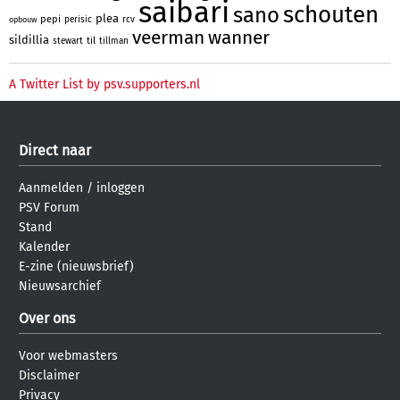
saibari
schouten
sano
plea
pepi
perisic
rcv
opbouw
veerman
wanner
sildillia
til
stewart
tillman
A Twitter List by psv.supporters.nl
Direct naar
Aanmelden
/
inloggen
PSV Forum
Stand
Kalender
E-zine (nieuwsbrief)
Nieuwsarchief
Over ons
Voor webmasters
Disclaimer
Privacy