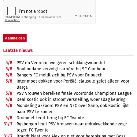
Laatste nieuws
5/
8
PSV en Veerman weigeren schikkingsvoorstel
5/
8
Bouhoudane vervolgt carrière bij SC Cambuur
5/
8
Rangers FC meldt zich bij PSV voor Driouech
5/
8
Inter moet dokken voor Perišić, clausule geldt alleen voor
Barça
5/
8
PSV Vrouwen bereiken finale voorronde Champions League
4/
8
Deal Kostic ook in stroomversnelling, woensdag keuring
4/
8
Mondeling akkoord PSV en NEC over Sano, ook Kostic lijkt
naar PSV te komen
4/
8
Drommel keert terug bij FC Twente
31/
7
Rijsbergen leidt PSV Vrouwen naar indrukwekkende zege
tegen FC Twente
31/
7
Brandt kiest voor Ajax en niet voor hereniging met Bosz