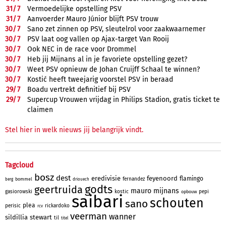
31/
7
Vermoedelijke opstelling PSV
31/
7
Aanvoerder Mauro Júnior blijft PSV trouw
30/
7
Sano zet zinnen op PSV, sleutelrol voor zaakwaarnemer
30/
7
PSV laat oog vallen op Ajax-target Van Rooij
30/
7
Ook NEC in de race voor Drommel
30/
7
Heb jij Mijnans al in je favoriete opstelling gezet?
30/
7
Weet PSV opnieuw de Johan Cruijff Schaal te winnen?
30/
7
Kostić heeft tweejarig voorstel PSV in beraad
29/
7
Boadu vertrekt definitief bij PSV
29/
7
Supercup Vrouwen vrijdag in Philips Stadion, gratis ticket te
claimen
Stel hier in welk nieuws jij belangrijk vindt.
Tagcloud
bosz
dest
eredivisie
feyenoord
flamingo
fernandez
bommel
berg
driouech
godts
geertruida
mauro
mijnans
gasiorowski
kostic
pepi
opbouw
saibari
schouten
sano
plea
perisic
rickardoko
rcv
veerman
wanner
sildillia
stewart
til
titel