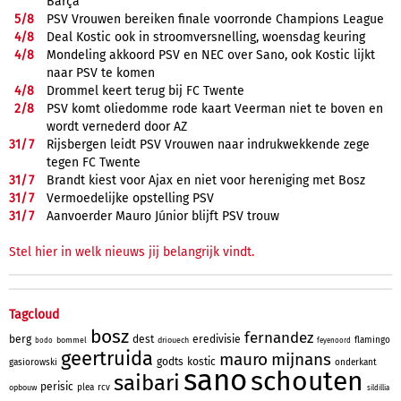
Barça
5/
8
PSV Vrouwen bereiken finale voorronde Champions League
4/
8
Deal Kostic ook in stroomversnelling, woensdag keuring
4/
8
Mondeling akkoord PSV en NEC over Sano, ook Kostic lijkt
naar PSV te komen
4/
8
Drommel keert terug bij FC Twente
2/
8
PSV komt oliedomme rode kaart Veerman niet te boven en
wordt vernederd door AZ
31/
7
Rijsbergen leidt PSV Vrouwen naar indrukwekkende zege
tegen FC Twente
31/
7
Brandt kiest voor Ajax en niet voor hereniging met Bosz
31/
7
Vermoedelijke opstelling PSV
31/
7
Aanvoerder Mauro Júnior blijft PSV trouw
Stel hier in welk nieuws jij belangrijk vindt.
Tagcloud
bosz
fernandez
berg
dest
eredivisie
flamingo
bommel
driouech
bodo
feyenoord
geertruida
mauro
mijnans
godts
kostic
gasiorowski
onderkant
sano
schouten
saibari
perisic
plea
rcv
opbouw
sildillia