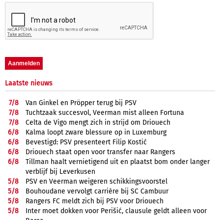
Laatste nieuws
7/
8
Van Ginkel en Pröpper terug bij PSV
7/
8
Tuchtzaak succesvol, Veerman mist alleen Fortuna
7/
8
Celta de Vigo mengt zich in strijd om Driouech
6/
8
Kalma loopt zware blessure op in Luxemburg
6/
8
Bevestigd: PSV presenteert Filip Kostić
6/
8
Driouech staat open voor transfer naar Rangers
6/
8
Tillman haalt vernietigend uit en plaatst bom onder langer
verblijf bij Leverkusen
5/
8
PSV en Veerman weigeren schikkingsvoorstel
5/
8
Bouhoudane vervolgt carrière bij SC Cambuur
5/
8
Rangers FC meldt zich bij PSV voor Driouech
5/
8
Inter moet dokken voor Perišić, clausule geldt alleen voor