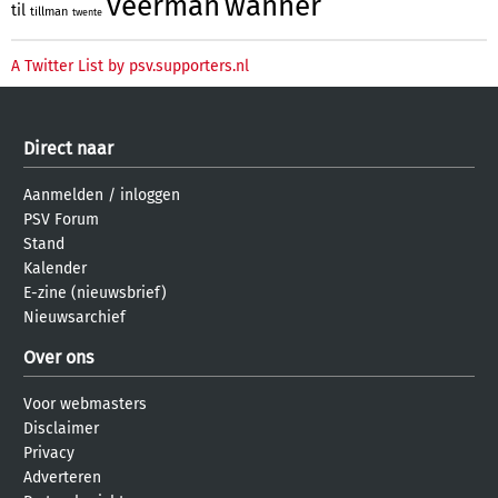
veerman
wanner
til
tillman
twente
A Twitter List by psv.supporters.nl
Direct naar
Aanmelden
/
inloggen
PSV Forum
Stand
Kalender
E-zine (nieuwsbrief)
Nieuwsarchief
Over ons
Voor webmasters
Disclaimer
Privacy
Adverteren