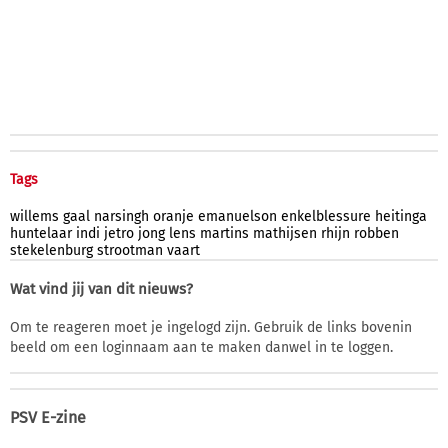
Tags
willems
gaal
narsingh
oranje
emanuelson
enkelblessure
heitinga
huntelaar
indi
jetro
jong
lens
martins
mathijsen
rhijn
robben
stekelenburg
strootman
vaart
Wat vind jij van dit nieuws?
Om te reageren moet je ingelogd zijn. Gebruik de links bovenin
beeld om een loginnaam aan te maken danwel in te loggen.
PSV E-zine