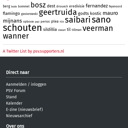
bosz
fernandez
dest
berg
eredivisie
bommel
driouech
feyenoord
bodo
geertruida
mauro
flamingo
godts
kostic
gasiorowski
sano
saibari
mijnans
plea
perisic
rcv
opbouw
pepi
schouten
veerman
sildillia
til
tillman
stewart
wanner
A Twitter List by psv.supporters.nl
Direct naar
Aanmelden
/
inloggen
PSV Forum
Stand
Kalender
E-zine (nieuwsbrief)
Nieuwsarchief
Over ons