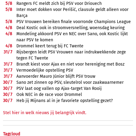
5/
8
Rangers FC meldt zich bij PSV voor Driouech
5/
8
Inter moet dokken voor Perišić, clausule geldt alleen voor
Barça
5/
8
PSV Vrouwen bereiken finale voorronde Champions League
4/
8
Deal Kostic ook in stroomversnelling, woensdag keuring
4/
8
Mondeling akkoord PSV en NEC over Sano, ook Kostic lijkt
naar PSV te komen
4/
8
Drommel keert terug bij FC Twente
31/
7
Rijsbergen leidt PSV Vrouwen naar indrukwekkende zege
tegen FC Twente
31/
7
Brandt kiest voor Ajax en niet voor hereniging met Bosz
31/
7
Vermoedelijke opstelling PSV
31/
7
Aanvoerder Mauro Júnior blijft PSV trouw
30/
7
Sano zet zinnen op PSV, sleutelrol voor zaakwaarnemer
30/
7
PSV laat oog vallen op Ajax-target Van Rooij
30/
7
Ook NEC in de race voor Drommel
30/
7
Heb jij Mijnans al in je favoriete opstelling gezet?
Stel hier in welk nieuws jij belangrijk vindt.
Tagcloud