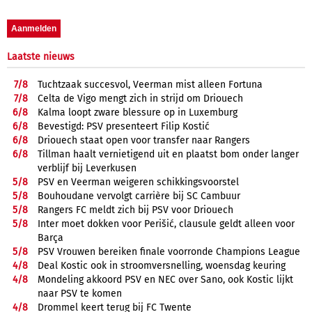
Laatste nieuws
7/
8
Tuchtzaak succesvol, Veerman mist alleen Fortuna
7/
8
Celta de Vigo mengt zich in strijd om Driouech
6/
8
Kalma loopt zware blessure op in Luxemburg
6/
8
Bevestigd: PSV presenteert Filip Kostić
6/
8
Driouech staat open voor transfer naar Rangers
6/
8
Tillman haalt vernietigend uit en plaatst bom onder langer
verblijf bij Leverkusen
5/
8
PSV en Veerman weigeren schikkingsvoorstel
5/
8
Bouhoudane vervolgt carrière bij SC Cambuur
5/
8
Rangers FC meldt zich bij PSV voor Driouech
5/
8
Inter moet dokken voor Perišić, clausule geldt alleen voor
Barça
5/
8
PSV Vrouwen bereiken finale voorronde Champions League
4/
8
Deal Kostic ook in stroomversnelling, woensdag keuring
4/
8
Mondeling akkoord PSV en NEC over Sano, ook Kostic lijkt
naar PSV te komen
4/
8
Drommel keert terug bij FC Twente