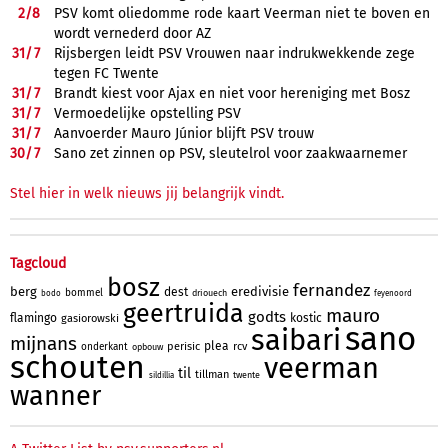
2/
8
PSV komt oliedomme rode kaart Veerman niet te boven en
wordt vernederd door AZ
31/
7
Rijsbergen leidt PSV Vrouwen naar indrukwekkende zege
tegen FC Twente
31/
7
Brandt kiest voor Ajax en niet voor hereniging met Bosz
31/
7
Vermoedelijke opstelling PSV
31/
7
Aanvoerder Mauro Júnior blijft PSV trouw
30/
7
Sano zet zinnen op PSV, sleutelrol voor zaakwaarnemer
Stel hier in welk nieuws jij belangrijk vindt.
Tagcloud
bosz
fernandez
berg
eredivisie
dest
bommel
driouech
bodo
feyenoord
geertruida
mauro
godts
flamingo
kostic
gasiorowski
sano
saibari
mijnans
plea
perisic
rcv
onderkant
opbouw
schouten
veerman
til
tillman
twente
sildillia
wanner