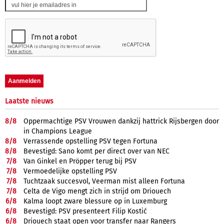
Laatste nieuws
8/
8
Oppermachtige PSV Vrouwen dankzij hattrick Rijsbergen door
in Champions League
8/
8
Verrassende opstelling PSV tegen Fortuna
8/
8
Bevestigd: Sano komt per direct over van NEC
7/
8
Van Ginkel en Pröpper terug bij PSV
7/
8
Vermoedelijke opstelling PSV
7/
8
Tuchtzaak succesvol, Veerman mist alleen Fortuna
7/
8
Celta de Vigo mengt zich in strijd om Driouech
6/
8
Kalma loopt zware blessure op in Luxemburg
6/
8
Bevestigd: PSV presenteert Filip Kostić
6/
8
Driouech staat open voor transfer naar Rangers