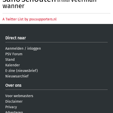
til
tillman
wanner
A Twitter List by psv.supporters.nl
Direct naar
Aanmelden
/
inloggen
PSV Forum
Stand
Kalender
E-zine (nieuwsbrief)
Nieuwsarchief
Over ons
Voor webmasters
Disclaimer
Privacy
Adverteren