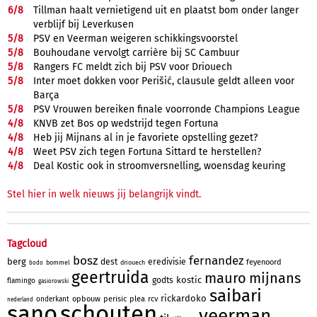
6/
8
Tillman haalt vernietigend uit en plaatst bom onder langer
verblijf bij Leverkusen
5/
8
PSV en Veerman weigeren schikkingsvoorstel
5/
8
Bouhoudane vervolgt carrière bij SC Cambuur
5/
8
Rangers FC meldt zich bij PSV voor Driouech
5/
8
Inter moet dokken voor Perišić, clausule geldt alleen voor
Barça
5/
8
PSV Vrouwen bereiken finale voorronde Champions League
4/
8
KNVB zet Bos op wedstrijd tegen Fortuna
4/
8
Heb jij Mijnans al in je favoriete opstelling gezet?
4/
8
Weet PSV zich tegen Fortuna Sittard te herstellen?
4/
8
Deal Kostic ook in stroomversnelling, woensdag keuring
Stel hier in welk nieuws jij belangrijk vindt.
Tagcloud
bosz
fernandez
berg
dest
eredivisie
feyenoord
bommel
driouech
bodo
geertruida
mauro
mijnans
kostic
godts
flamingo
gasiorowski
saibari
rickardoko
opbouw
perisic
plea
rcv
onderkant
nederland
sano
schouten
veerman