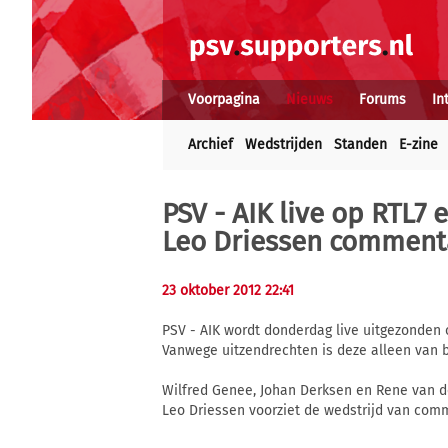
Voorpagina
Nieuws
Forums
In
Archief
Wedstrijden
Standen
E-zine
PSV - AIK live op RTL7 
Leo Driessen comment
23 oktober 2012 22:41
PSV - AIK wordt donderdag live uitgezonden 
Vanwege uitzendrechten is deze alleen van 
Wilfred Genee, Johan Derksen en Rene van de
Leo Driessen voorziet de wedstrijd van com