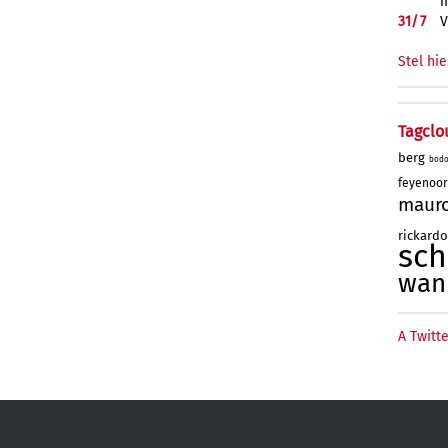
m
31/
7
V
Stel hie
Tagclo
berg
bod
feyenoo
maur
rickard
sc
wan
A Twitte