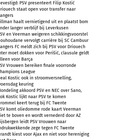
evestigd: PSV presenteert Filip Kostić
riouech staat open voor transfer naar
angers
illman haalt vernietigend uit en plaatst bom
nder langer verblijf bij Leverkusen
SV en Veerman weigeren schikkingsvoorstel
ouhoudane vervolgt carrière bij SC Cambuur
angers FC meldt zich bij PSV voor Driouech
nter moet dokken voor Perišić, clausule geldt
lleen voor Barça
SV Vrouwen bereiken finale voorronde
hampions League
eal Kostic ook in stroomversnelling,
oensdag keuring
ondeling akkoord PSV en NEC over Sano,
ok Kostic lijkt naar PSV te komen
rommel keert terug bij FC Twente
SV komt oliedomme rode kaart Veerman
iet te boven en wordt vernederd door AZ
ijsbergen leidt PSV Vrouwen naar
ndrukwekkende zege tegen FC Twente
randt kiest voor Ajax en niet voor hereniging