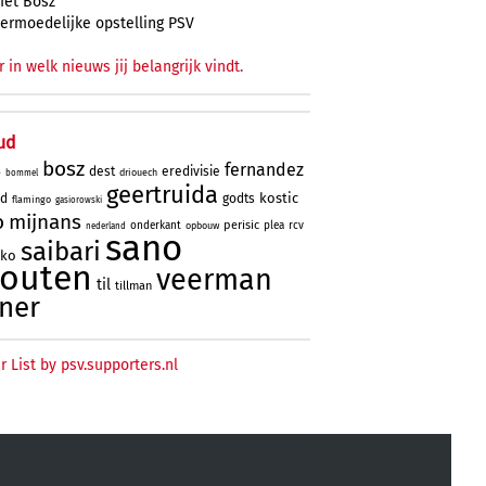
et Bosz
ermoedelijke opstelling PSV
r in welk nieuws jij belangrijk vindt.
ud
bosz
fernandez
dest
eredivisie
driouech
o
bommel
geertruida
kostic
rd
godts
flamingo
gasiorowski
o
mijnans
perisic
onderkant
plea
rcv
opbouw
nederland
sano
saibari
oko
houten
veerman
til
tillman
ner
r List by psv.supporters.nl