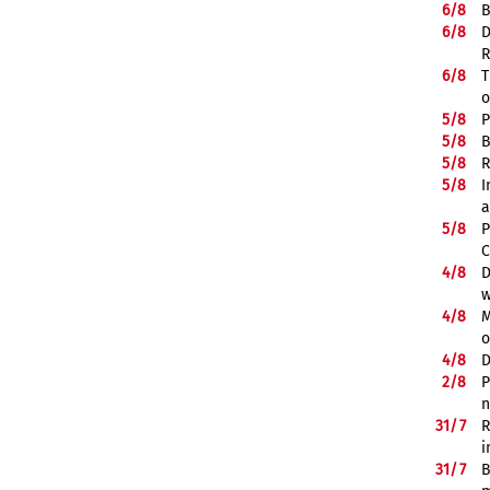
6/
8
B
6/
8
D
R
6/
8
T
o
5/
8
P
5/
8
B
5/
8
R
5/
8
I
a
5/
8
P
C
4/
8
D
w
4/
8
M
o
4/
8
D
2/
8
P
n
31/
7
R
i
31/
7
B