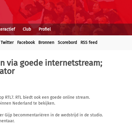
teractief
Club
Profiel
Twitter
Facebook
Bronnen
Scorebord
RSS feed
en via goede internetstream;
ator
op RTL7. RTL biedt ook een goede online stream.
binnen Nederland te bekijken.
r Gijp becommentariëren in de wedstrijd in de studio.
mentaar.