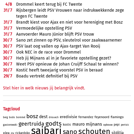
4/
8
Drommel keert terug bij FC Twente
31/
7
Rijsbergen leidt PSV Vrouwen naar indrukwekkende zege
tegen FC Twente
31/
7
Brandt kiest voor Ajax en niet voor hereniging met Bosz
31/
7
Vermoedelijke opstelling PSV
31/
7
Aanvoerder Mauro Júnior blijft PSV trouw
30/
7
Sano zet zinnen op PSV, sleutelrol voor zaakwaarnemer
30/
7
PSV laat oog vallen op Ajax-target Van Rooij
30/
7
Ook NEC in de race voor Drommel
30/
7
Heb jij Mijnans al in je favoriete opstelling gezet?
30/
7
Weet PSV opnieuw de Johan Cruijff Schaal te winnen?
30/
7
Kostić heeft tweejarig voorstel PSV in beraad
29/
7
Boadu vertrekt definitief bij PSV
Stel hier in welk nieuws jij belangrijk vindt.
Tagcloud
bosz
dest
eredivisie
fernandez
feyenoord
flamingo
berg
bodo
bommel
driouech
godts
geertruida
mijnans
mauro
kostic
pepi
gasiorowski
opbouw
perisic
saibari
schouten
sano
sildillia
plea
rickardoko
rcv