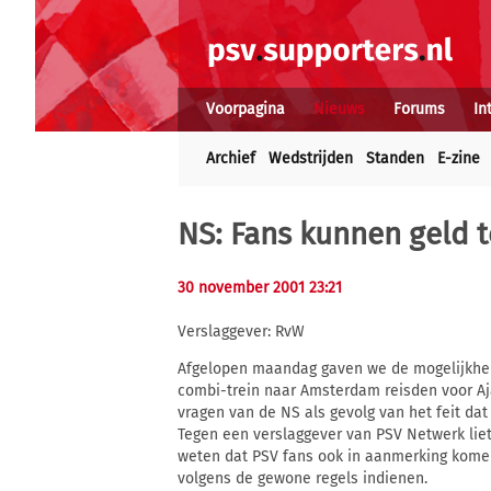
Voorpagina
Nieuws
Forums
In
Archief
Wedstrijden
Standen
E-zine
NS: Fans kunnen geld 
30 november 2001 23:21
Verslaggever: RvW
Afgelopen maandag gaven we de mogelijkheid
combi-trein naar Amsterdam reisden voor Aja
vragen van de NS als gevolg van het feit da
Tegen een verslaggever van PSV Netwerk lie
weten dat PSV fans ook in aanmerking komen v
volgens de gewone regels indienen.