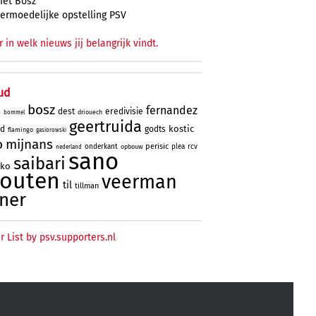
et Bosz
ermoedelijke opstelling PSV
r in welk nieuws jij belangrijk vindt.
ud
bosz
fernandez
dest
eredivisie
driouech
o
bommel
geertruida
kostic
rd
godts
flamingo
gasiorowski
o
mijnans
perisic
onderkant
plea
rcv
opbouw
nederland
sano
saibari
oko
houten
veerman
til
tillman
ner
r List by psv.supporters.nl