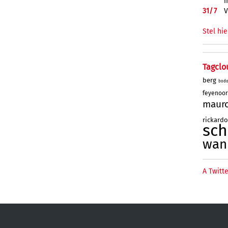
m
31/
7
V
Stel hie
Tagclo
berg
bod
feyenoo
maur
rickard
sc
wan
A Twitte