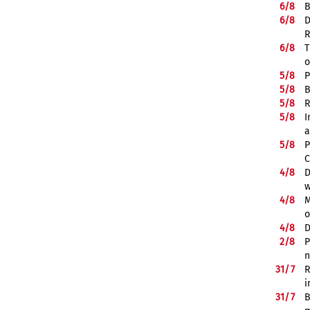
6/
8
B
6/
8
D
R
6/
8
T
o
5/
8
P
5/
8
B
5/
8
R
5/
8
I
a
5/
8
P
C
4/
8
D
w
4/
8
M
o
4/
8
D
2/
8
P
n
31/
7
R
i
31/
7
B