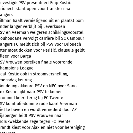
evestigd: PSV presenteert Filip Kostić
riouech staat open voor transfer naar
angers
illman haalt vernietigend uit en plaatst bom
nder langer verblijf bij Leverkusen
SV en Veerman weigeren schikkingsvoorstel
ouhoudane vervolgt carrière bij SC Cambuur
angers FC meldt zich bij PSV voor Driouech
nter moet dokken voor Perišić, clausule geldt
lleen voor Barça
SV Vrouwen bereiken finale voorronde
hampions League
eal Kostic ook in stroomversnelling,
oensdag keuring
ondeling akkoord PSV en NEC over Sano,
ok Kostic lijkt naar PSV te komen
rommel keert terug bij FC Twente
SV komt oliedomme rode kaart Veerman
iet te boven en wordt vernederd door AZ
ijsbergen leidt PSV Vrouwen naar
ndrukwekkende zege tegen FC Twente
randt kiest voor Ajax en niet voor hereniging