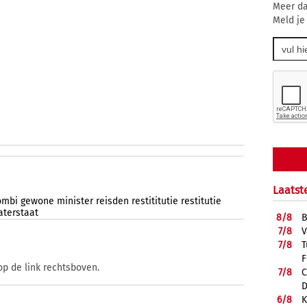
Meer da
Meld je
Laatst
ombi
gewone
minister
reisden
restititutie
restitutie
aterstaat
8/
8
B
7/
8
V
7/
8
T
F
op de link rechtsboven.
7/
8
C
D
6/
8
K