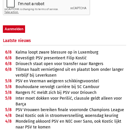
Laatste nieuws
6/
8
Kalma loopt zware blessure op in Luxemburg
6/
8
Bevestigd: PSV presenteert Filip Kostić
6/
8
Driouech staat open voor transfer naar Rangers
6/
8
Tillman haalt vernietigend uit en plaatst bom onder langer
verblijf bij Leverkusen
5/
8
PSV en Veerman weigeren schikkingsvoorstel
5/
8
Bouhoudane vervolgt carrière bij SC Cambuur
5/
8
Rangers FC meldt zich bij PSV voor Driouech
5/
8
Inter moet dokken voor Perišić, clausule geldt alleen voor
Barça
5/
8
PSV Vrouwen bereiken finale voorronde Champions League
4/
8
Deal Kostic ook in stroomversnelling, woensdag keuring
4/
8
Mondeling akkoord PSV en NEC over Sano, ook Kostic lijkt
naar PSV te komen