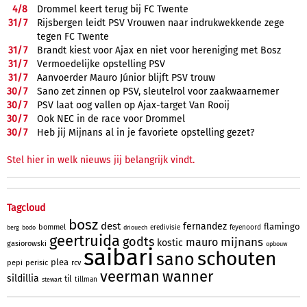
4/
8
Drommel keert terug bij FC Twente
31/
7
Rijsbergen leidt PSV Vrouwen naar indrukwekkende zege
tegen FC Twente
31/
7
Brandt kiest voor Ajax en niet voor hereniging met Bosz
31/
7
Vermoedelijke opstelling PSV
31/
7
Aanvoerder Mauro Júnior blijft PSV trouw
30/
7
Sano zet zinnen op PSV, sleutelrol voor zaakwaarnemer
30/
7
PSV laat oog vallen op Ajax-target Van Rooij
30/
7
Ook NEC in de race voor Drommel
30/
7
Heb jij Mijnans al in je favoriete opstelling gezet?
Stel hier in welk nieuws jij belangrijk vindt.
Tagcloud
bosz
dest
fernandez
flamingo
bommel
eredivisie
feyenoord
berg
bodo
driouech
geertruida
godts
mijnans
mauro
kostic
gasiorowski
opbouw
saibari
schouten
sano
plea
pepi
perisic
rcv
veerman
wanner
sildillia
til
tillman
stewart