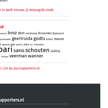
gezet?
r in welk nieuws jij belangrijk vindt.
ud
bosz
dest
fernandez
eredivisie
feyenoord
ommel
godts
geertruida
mauro
kostic
gasiorowski
s
plea
pepi
opbouw
perisic
rcv
rickardoko
bari
schouten
sano
sildillia
veerman
wanner
l
tillman
r List by psv.supporters.nl
upporters.nl