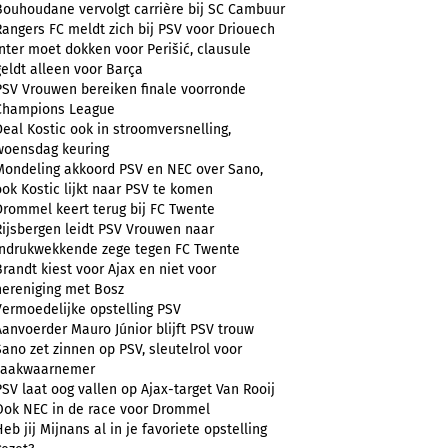
Bouhoudane vervolgt carrière bij SC Cambuur
Rangers FC meldt zich bij PSV voor Driouech
Inter moet dokken voor Perišić, clausule
geldt alleen voor Barça
PSV Vrouwen bereiken finale voorronde
Champions League
Deal Kostic ook in stroomversnelling,
woensdag keuring
Mondeling akkoord PSV en NEC over Sano,
ook Kostic lijkt naar PSV te komen
Drommel keert terug bij FC Twente
Rijsbergen leidt PSV Vrouwen naar
indrukwekkende zege tegen FC Twente
Brandt kiest voor Ajax en niet voor
hereniging met Bosz
Vermoedelijke opstelling PSV
Aanvoerder Mauro Júnior blijft PSV trouw
Sano zet zinnen op PSV, sleutelrol voor
zaakwaarnemer
PSV laat oog vallen op Ajax-target Van Rooij
Ook NEC in de race voor Drommel
Heb jij Mijnans al in je favoriete opstelling