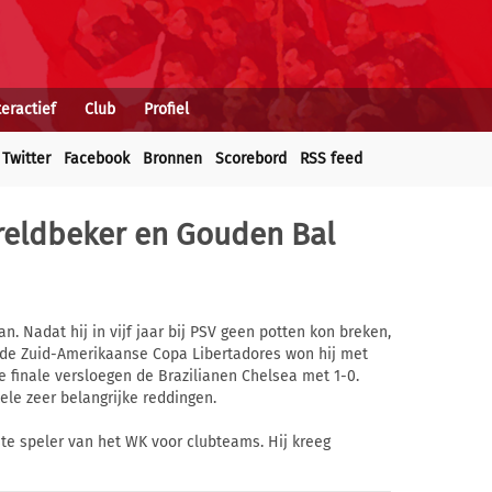
teractief
Club
Profiel
Twitter
Facebook
Bronnen
Scorebord
RSS feed
reldbeker en Gouden Bal
n. Nadat hij in vijf jaar bij PSV geen potten kon breken,
in de Zuid-Amerikaanse Copa Libertadores won hij met
e finale versloegen de Brazilianen Chelsea met 1-0.
le zeer belangrijke reddingen.
ste speler van het WK voor clubteams. Hij kreeg