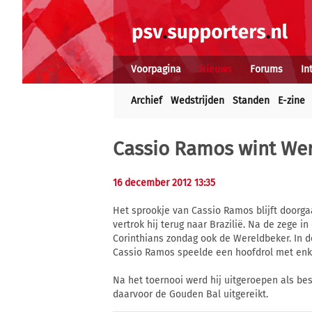
Voorpagina
Nieuws
Forums
In
Archief
Wedstrijden
Standen
E-zine
Cassio Ramos wint We
16 december 2012 13:35
Het sprookje van Cassio Ramos blijft doorgaa
vertrok hij terug naar Brazilië. Na de zege 
Corinthians zondag ook de Wereldbeker. In d
Cassio Ramos speelde een hoofdrol met enke
Na het toernooi werd hij uitgeroepen als be
daarvoor de Gouden Bal uitgereikt.