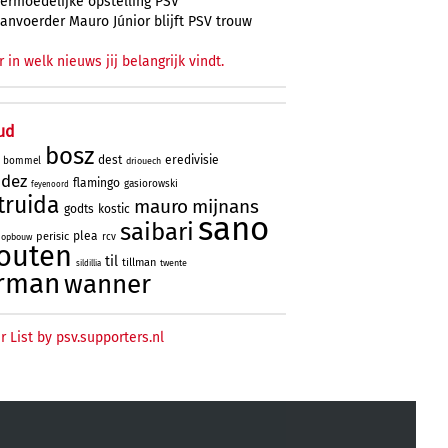
ermoedelijke opstelling PSV
anvoerder Mauro Júnior blijft PSV trouw
r in welk nieuws jij belangrijk vindt.
ud
bosz
dest
eredivisie
bommel
driouech
ndez
flamingo
gasiorowski
feyenoord
truida
mauro
mijnans
godts
kostic
sano
saibari
plea
perisic
rcv
opbouw
outen
til
tillman
twente
sildillia
rman
wanner
r List by psv.supporters.nl