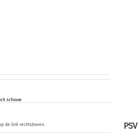
och
schouw
PSV
op de link rechtsboven.