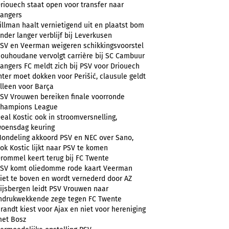
riouech staat open voor transfer naar
angers
illman haalt vernietigend uit en plaatst bom
nder langer verblijf bij Leverkusen
SV en Veerman weigeren schikkingsvoorstel
ouhoudane vervolgt carrière bij SC Cambuur
angers FC meldt zich bij PSV voor Driouech
nter moet dokken voor Perišić, clausule geldt
lleen voor Barça
SV Vrouwen bereiken finale voorronde
hampions League
eal Kostic ook in stroomversnelling,
oensdag keuring
ondeling akkoord PSV en NEC over Sano,
ok Kostic lijkt naar PSV te komen
rommel keert terug bij FC Twente
SV komt oliedomme rode kaart Veerman
iet te boven en wordt vernederd door AZ
ijsbergen leidt PSV Vrouwen naar
ndrukwekkende zege tegen FC Twente
randt kiest voor Ajax en niet voor hereniging
et Bosz