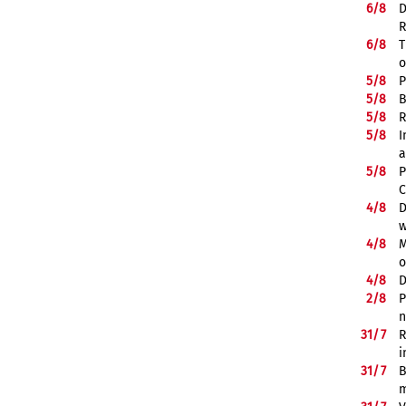
6/
8
D
R
6/
8
T
o
5/
8
P
5/
8
B
5/
8
R
5/
8
I
a
5/
8
P
C
4/
8
D
w
4/
8
M
o
4/
8
D
2/
8
P
n
31/
7
R
i
31/
7
B
m