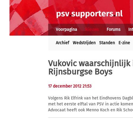
Voorpagina
Nieuws
Forums
In
Archief
Wedstrijden
Standen
E-zine
Vukovic waarschijnlijk 
Rijnsburgse Boys
17 december 2012 21:53
Volgens Rik Elfrink van het Eindhovens Dagb
met het eerste elftal van PSV in actie komen. 
Advocaat heeft ook Menno Koch en Rik Schou