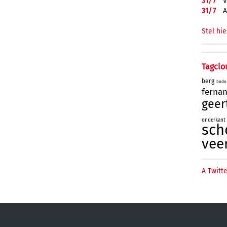
31/
7
V
31/
7
A
Stel hie
Tagclo
berg
bodo
ferna
geer
onderkant
sch
vee
A Twitte