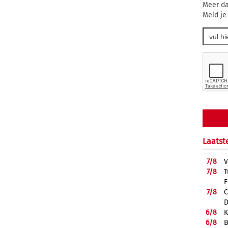
Meer da
Meld je
Laatst
7/
8
V
7/
8
T
F
7/
8
C
D
6/
8
K
6/
8
B