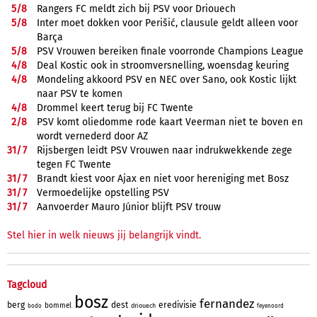
5/
8
Rangers FC meldt zich bij PSV voor Driouech
5/
8
Inter moet dokken voor Perišić, clausule geldt alleen voor
Barça
5/
8
PSV Vrouwen bereiken finale voorronde Champions League
4/
8
Deal Kostic ook in stroomversnelling, woensdag keuring
4/
8
Mondeling akkoord PSV en NEC over Sano, ook Kostic lijkt
naar PSV te komen
4/
8
Drommel keert terug bij FC Twente
2/
8
PSV komt oliedomme rode kaart Veerman niet te boven en
wordt vernederd door AZ
31/
7
Rijsbergen leidt PSV Vrouwen naar indrukwekkende zege
tegen FC Twente
31/
7
Brandt kiest voor Ajax en niet voor hereniging met Bosz
31/
7
Vermoedelijke opstelling PSV
31/
7
Aanvoerder Mauro Júnior blijft PSV trouw
Stel hier in welk nieuws jij belangrijk vindt.
Tagcloud
bosz
fernandez
berg
dest
eredivisie
bommel
driouech
bodo
feyenoord