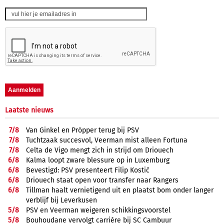
Laatste nieuws
7/
8
Van Ginkel en Pröpper terug bij PSV
7/
8
Tuchtzaak succesvol, Veerman mist alleen Fortuna
7/
8
Celta de Vigo mengt zich in strijd om Driouech
6/
8
Kalma loopt zware blessure op in Luxemburg
6/
8
Bevestigd: PSV presenteert Filip Kostić
6/
8
Driouech staat open voor transfer naar Rangers
6/
8
Tillman haalt vernietigend uit en plaatst bom onder langer
verblijf bij Leverkusen
5/
8
PSV en Veerman weigeren schikkingsvoorstel
5/
8
Bouhoudane vervolgt carrière bij SC Cambuur