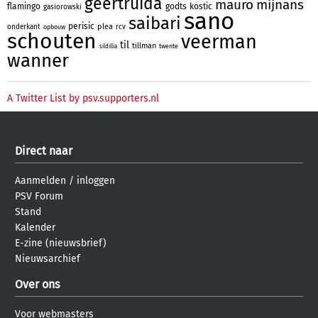
geertruida
mauro
mijnans
flamingo
godts
kostic
gasiorowski
sano
saibari
perisic
plea
onderkant
rcv
opbouw
schouten
veerman
til
tillman
twente
sildillia
wanner
A Twitter List by psv.supporters.nl
Direct naar
Aanmelden
/
inloggen
PSV Forum
Stand
Kalender
E-zine (nieuwsbrief)
Nieuwsarchief
Over ons
Voor webmasters