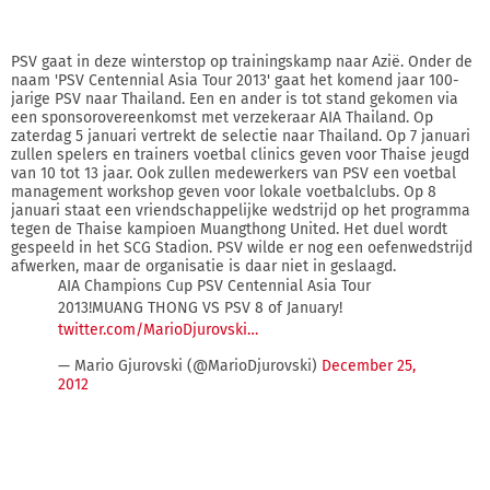
PSV gaat in deze winterstop op trainingskamp naar Azië. Onder de
naam 'PSV Centennial Asia Tour 2013' gaat het komend jaar 100-
jarige PSV naar Thailand. Een en ander is tot stand gekomen via
een sponsorovereenkomst met verzekeraar AIA Thailand. Op
zaterdag 5 januari vertrekt de selectie naar Thailand. Op 7 januari
zullen spelers en trainers voetbal clinics geven voor Thaise jeugd
van 10 tot 13 jaar. Ook zullen medewerkers van PSV een voetbal
management workshop geven voor lokale voetbalclubs. Op 8
januari staat een vriendschappelijke wedstrijd op het programma
tegen de Thaise kampioen Muangthong United. Het duel wordt
gespeeld in het SCG Stadion. PSV wilde er nog een oefenwedstrijd
afwerken, maar de organisatie is daar niet in geslaagd.
AIA Champions Cup PSV Centennial Asia Tour
2013!MUANG THONG VS PSV 8 of January!
twitter.com/MarioDjurovski…
— Mario Gjurovski (@MarioDjurovski)
December 25,
2012