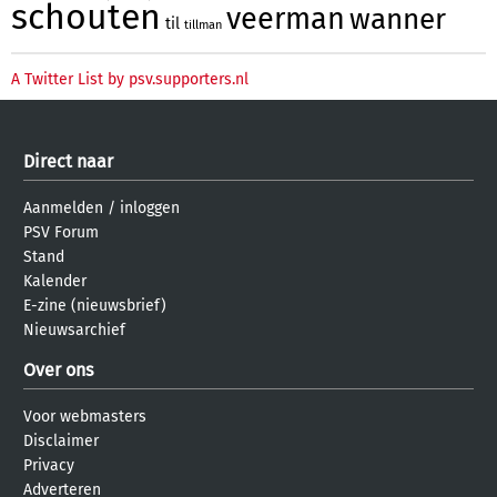
schouten
veerman
wanner
til
tillman
A Twitter List by psv.supporters.nl
Direct naar
Aanmelden
/
inloggen
PSV Forum
Stand
Kalender
E-zine (nieuwsbrief)
Nieuwsarchief
Over ons
Voor webmasters
Disclaimer
Privacy
Adverteren