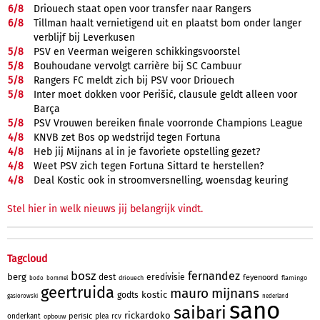
6/
8
Driouech staat open voor transfer naar Rangers
6/
8
Tillman haalt vernietigend uit en plaatst bom onder langer
verblijf bij Leverkusen
5/
8
PSV en Veerman weigeren schikkingsvoorstel
5/
8
Bouhoudane vervolgt carrière bij SC Cambuur
5/
8
Rangers FC meldt zich bij PSV voor Driouech
5/
8
Inter moet dokken voor Perišić, clausule geldt alleen voor
Barça
5/
8
PSV Vrouwen bereiken finale voorronde Champions League
4/
8
KNVB zet Bos op wedstrijd tegen Fortuna
4/
8
Heb jij Mijnans al in je favoriete opstelling gezet?
4/
8
Weet PSV zich tegen Fortuna Sittard te herstellen?
4/
8
Deal Kostic ook in stroomversnelling, woensdag keuring
Stel hier in welk nieuws jij belangrijk vindt.
Tagcloud
bosz
fernandez
berg
dest
eredivisie
feyenoord
driouech
flamingo
bodo
bommel
geertruida
mauro
mijnans
kostic
godts
gasiorowski
nederland
sano
saibari
rickardoko
perisic
onderkant
plea
rcv
opbouw