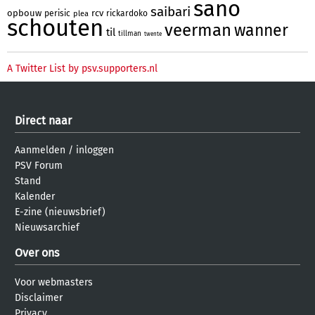
sano
saibari
opbouw
rcv
perisic
rickardoko
plea
schouten
veerman
wanner
til
tillman
twente
A Twitter List by psv.supporters.nl
Direct naar
Aanmelden
/
inloggen
PSV Forum
Stand
Kalender
E-zine (nieuwsbrief)
Nieuwsarchief
Over ons
Voor webmasters
Disclaimer
Privacy