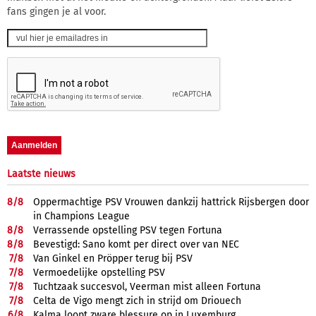
fans gingen je al voor.
Laatste nieuws
8/
8
Oppermachtige PSV Vrouwen dankzij hattrick Rijsbergen door
in Champions League
8/
8
Verrassende opstelling PSV tegen Fortuna
8/
8
Bevestigd: Sano komt per direct over van NEC
7/
8
Van Ginkel en Pröpper terug bij PSV
7/
8
Vermoedelijke opstelling PSV
7/
8
Tuchtzaak succesvol, Veerman mist alleen Fortuna
7/
8
Celta de Vigo mengt zich in strijd om Driouech
6/
8
Kalma loopt zware blessure op in Luxemburg