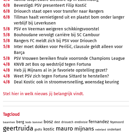
6/
8
Bevestigd: PSV presenteert Filip Kostić
6/
8
Driouech staat open voor transfer naar Rangers
6/
8
Tillman haalt vernietigend uit en plaatst bom onder langer
verblijf bij Leverkusen
5/
8
PSV en Veerman weigeren schikkingsvoorstel
5/
8
Bouhoudane vervolgt carrière bij SC Cambuur
5/
8
Rangers FC meldt zich bij PSV voor Driouech
5/
8
Inter moet dokken voor Perišić, clausule geldt alleen voor
Barça
5/
8
PSV Vrouwen bereiken finale voorronde Champions League
4/
8
KNVB zet Bos op wedstrijd tegen Fortuna
4/
8
Heb jij Mijnans al in je favoriete opstelling gezet?
4/
8
Weet PSV zich tegen Fortuna Sittard te herstellen?
4/
8
Deal Kostic ook in stroomversnelling, woensdag keuring
Stel hier in welk nieuws jij belangrijk vindt.
Tagcloud
bosz
fernandez
berg
dest
driouech
eredivisie
feyenoord
bodo
bommel
basarnhem
geertruida
mauro
mijnans
kostic
godts
onderkant
nederland