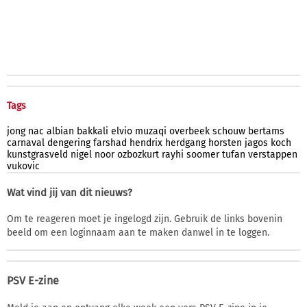
Tags
jong
nac
albian
bakkali
elvio
muzaqi
overbeek
schouw
bertams
carnaval
dengering
farshad
hendrix
herdgang
horsten
jagos
koch
kunstgrasveld
nigel
noor
ozbozkurt
rayhi
soomer
tufan
verstappen
vukovic
Wat vind jij van dit nieuws?
Om te reageren moet je ingelogd zijn. Gebruik de links bovenin
beeld om een loginnaam aan te maken danwel in te loggen.
PSV E-zine