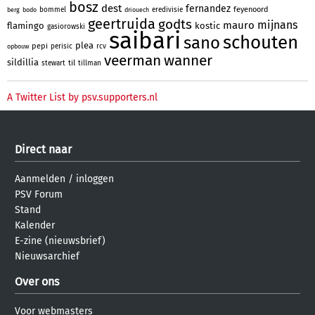
bosz
dest
fernandez
feyenoord
bommel
eredivisie
berg
bodo
driouech
geertruida
godts
mijnans
mauro
flamingo
kostic
gasiorowski
saibari
schouten
sano
plea
pepi
perisic
rcv
opbouw
veerman
wanner
sildillia
til
stewart
tillman
A Twitter List by psv.supporters.nl
Direct naar
Aanmelden
/
inloggen
PSV Forum
Stand
Kalender
E-zine (nieuwsbrief)
Nieuwsarchief
Over ons
Voor webmasters