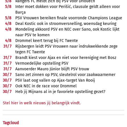
5/
8
Rangers FC meldt zich bij PSV voor Driouech
5/
8
Inter moet dokken voor Perišić, clausule geldt alleen voor
Barça
5/
8
PSV Vrouwen bereiken finale voorronde Champions League
4/
8
Deal Kostic ook in stroomversnelling, woensdag keuring
4/
8
Mondeling akkoord PSV en NEC over Sano, ook Kostic lijkt
naar PSV te komen
4/
8
Drommel keert terug bij FC Twente
31/
7
Rijsbergen leidt PSV Vrouwen naar indrukwekkende zege
tegen FC Twente
31/
7
Brandt kiest voor Ajax en niet voor hereniging met Bosz
31/
7
Vermoedelijke opstelling PSV
31/
7
Aanvoerder Mauro Júnior blijft PSV trouw
30/
7
Sano zet zinnen op PSV, sleutelrol voor zaakwaarnemer
30/
7
PSV laat oog vallen op Ajax-target Van Rooij
30/
7
Ook NEC in de race voor Drommel
30/
7
Heb jij Mijnans al in je favoriete opstelling gezet?
Stel hier in welk nieuws jij belangrijk vindt.
Tagcloud