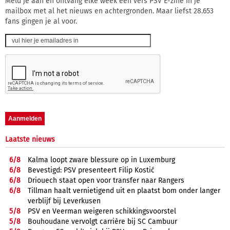
Meld je aan en ontvang elke week een vers PSV E-zine in je
mailbox met al het nieuws en achtergronden. Maar liefst 28.653
fans gingen je al voor.
Laatste nieuws
6/
8
Kalma loopt zware blessure op in Luxemburg
6/
8
Bevestigd: PSV presenteert Filip Kostić
6/
8
Driouech staat open voor transfer naar Rangers
6/
8
Tillman haalt vernietigend uit en plaatst bom onder langer
verblijf bij Leverkusen
5/
8
PSV en Veerman weigeren schikkingsvoorstel
5/
8
Bouhoudane vervolgt carrière bij SC Cambuur