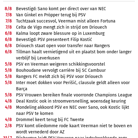
8/
8
Bevestigd: Sano komt per direct over van NEC
7/
8
Van Ginkel en Pröpper terug bij PSV
7/
8
Tuchtzaak succesvol, Veerman mist alleen Fortuna
7/
8
Celta de Vigo mengt zich in strijd om Driouech
6/
8
Kalma loopt zware blessure op in Luxemburg
6/
8
Bevestigd: PSV presenteert Filip Kostić
6/
8
Driouech staat open voor transfer naar Rangers
6/
8
Tillman haalt vernietigend uit en plaatst bom onder langer
verblijf bij Leverkusen
5/
8
PSV en Veerman weigeren schikkingsvoorstel
5/
8
Bouhoudane vervolgt carrière bij SC Cambuur
5/
8
Rangers FC meldt zich bij PSV voor Driouech
5/
8
Inter moet dokken voor Perišić, clausule geldt alleen voor
Barça
5/
8
PSV Vrouwen bereiken finale voorronde Champions League
4/
8
Deal Kostic ook in stroomversnelling, woensdag keuring
4/
8
Mondeling akkoord PSV en NEC over Sano, ook Kostic lijkt
naar PSV te komen
4/
8
Drommel keert terug bij FC Twente
2/
8
PSV komt oliedomme rode kaart Veerman niet te boven en
wordt vernederd door AZ