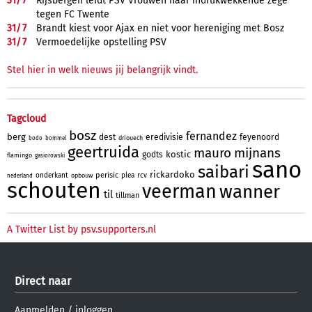
31/
7
Rijsbergen leidt PSV Vrouwen naar indrukwekkende zege
tegen FC Twente
31/
7
Brandt kiest voor Ajax en niet voor hereniging met Bosz
31/
7
Vermoedelijke opstelling PSV
Stel hier in welk nieuws jij belangrijk vindt.
Tagcloud
bosz
fernandez
berg
dest
eredivisie
feyenoord
driouech
bodo
bommel
geertruida
mauro
mijnans
kostic
godts
flamingo
gasiorowski
sano
saibari
rickardoko
perisic
onderkant
plea
rcv
opbouw
nederland
schouten
veerman
wanner
til
tillman
A Twitter List by psv.supporters.nl
Direct naar
Aanmelden
/
inloggen