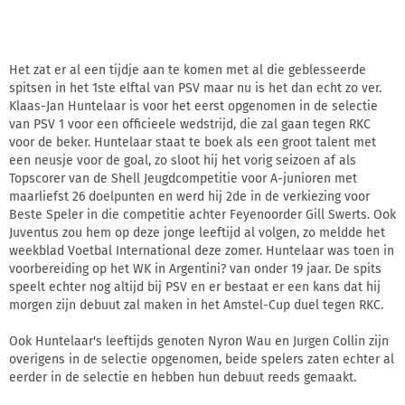
Het zat er al een tijdje aan te komen met al die geblesseerde
spitsen in het 1ste elftal van PSV maar nu is het dan echt zo ver.
Klaas-Jan Huntelaar is voor het eerst opgenomen in de selectie
van PSV 1 voor een officieele wedstrijd, die zal gaan tegen RKC
voor de beker. Huntelaar staat te boek als een groot talent met
een neusje voor de goal, zo sloot hij het vorig seizoen af als
Topscorer van de Shell Jeugdcompetitie voor A-junioren met
maarliefst 26 doelpunten en werd hij 2de in de verkiezing voor
Beste Speler in die competitie achter Feyenoorder Gill Swerts. Ook
Juventus zou hem op deze jonge leeftijd al volgen, zo meldde het
weekblad Voetbal International deze zomer. Huntelaar was toen in
voorbereiding op het WK in Argentini? van onder 19 jaar. De spits
speelt echter nog altijd bij PSV en er bestaat er een kans dat hij
morgen zijn debuut zal maken in het Amstel-Cup duel tegen RKC.
Ook Huntelaar's leeftijds genoten Nyron Wau en Jurgen Collin zijn
overigens in de selectie opgenomen, beide spelers zaten echter al
eerder in de selectie en hebben hun debuut reeds gemaakt.