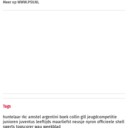
Meer op
WWW.PSV.NL
Tags
huntelaar
rkc
amstel
argentini
boek
collin
gill
jeugdcompetitie
junioren
juventus
leeftijds
maarliefst
neusje
nyron
officieele
shell
swerts
topscorer
wau
weekblad