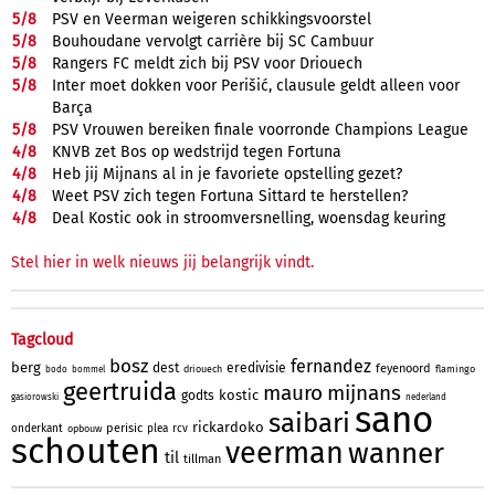
5/
8
PSV en Veerman weigeren schikkingsvoorstel
5/
8
Bouhoudane vervolgt carrière bij SC Cambuur
5/
8
Rangers FC meldt zich bij PSV voor Driouech
5/
8
Inter moet dokken voor Perišić, clausule geldt alleen voor
Barça
5/
8
PSV Vrouwen bereiken finale voorronde Champions League
4/
8
KNVB zet Bos op wedstrijd tegen Fortuna
4/
8
Heb jij Mijnans al in je favoriete opstelling gezet?
4/
8
Weet PSV zich tegen Fortuna Sittard te herstellen?
4/
8
Deal Kostic ook in stroomversnelling, woensdag keuring
Stel hier in welk nieuws jij belangrijk vindt.
Tagcloud
bosz
fernandez
berg
dest
eredivisie
feyenoord
driouech
flamingo
bodo
bommel
geertruida
mauro
mijnans
kostic
godts
gasiorowski
nederland
sano
saibari
rickardoko
perisic
onderkant
plea
rcv
opbouw
schouten
veerman
wanner
til
tillman