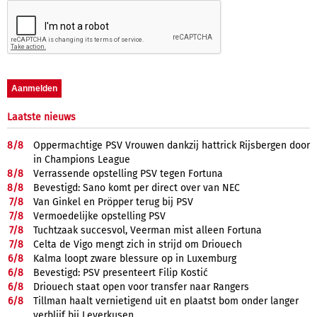
Laatste nieuws
8/
8
Oppermachtige PSV Vrouwen dankzij hattrick Rijsbergen door
in Champions League
8/
8
Verrassende opstelling PSV tegen Fortuna
8/
8
Bevestigd: Sano komt per direct over van NEC
7/
8
Van Ginkel en Pröpper terug bij PSV
7/
8
Vermoedelijke opstelling PSV
7/
8
Tuchtzaak succesvol, Veerman mist alleen Fortuna
7/
8
Celta de Vigo mengt zich in strijd om Driouech
6/
8
Kalma loopt zware blessure op in Luxemburg
6/
8
Bevestigd: PSV presenteert Filip Kostić
6/
8
Driouech staat open voor transfer naar Rangers
6/
8
Tillman haalt vernietigend uit en plaatst bom onder langer
verblijf bij Leverkusen