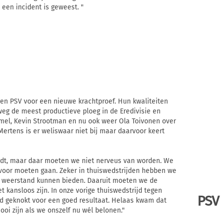
 een incident is geweest. "
en PSV voor een nieuwe krachtproef. Hun kwaliteiten
weg de meest productieve ploeg in de Eredivisie en
el, Kevin Strootman en nu ook weer Ola Toivonen over
ertens is er weliswaar niet bij maar daarvoor keert
rdt, maar daar moeten we niet nerveus van worden. We
 voor moeten gaan. Zeker in thuiswedstrijden hebben we
 weerstand kunnen bieden. Daaruit moeten we de
t kansloos zijn. In onze vorige thuiswedstrijd tegen
PSV
jd geknokt voor een goed resultaat. Helaas kwam dat
ooi zijn als we onszelf nu wél belonen."