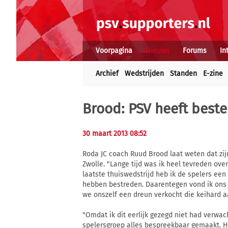
Voorpagina
Nieuws
Forums
In
Archief
Wedstrijden
Standen
E-zine
Brood: PSV heeft best
30 maart 2013 08:52
Roda JC coach Ruud Brood laat weten dat zi
Zwolle. "Lange tijd was ik heel tevreden ove
laatste thuiswedstrijd heb ik de spelers e
hebben bestreden. Daarentegen vond ik ons 
we onszelf een dreun verkocht die keihard 
"Omdat ik dit eerlijk gezegd niet had verw
spelersgroep alles bespreekbaar gemaakt. H