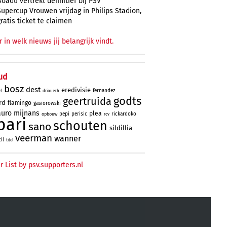
Boadu vertrekt definitief bij PSV
Supercup Vrouwen vrijdag in Philips Stadion,
gratis ticket te claimen
r in welk nieuws jij belangrijk vindt.
ud
bosz
dest
eredivisie
fernandez
l
driouech
godts
geertruida
rd
flamingo
gasiorowski
uro
mijnans
plea
pepi
perisic
rickardoko
opbouw
rcv
bari
schouten
sano
sildillia
veerman
wanner
til
titel
r List by psv.supporters.nl