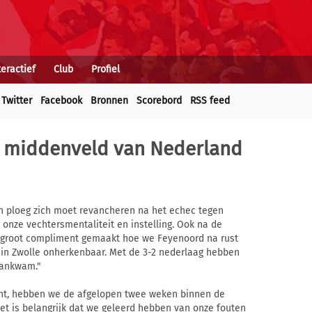
teractief
Club
Profiel
Twitter
Facebook
Bronnen
Scorebord
RSS feed
e middenveld van Nederland
jn ploeg zich moet revancheren na het echec tegen
r onze vechtersmentaliteit en instelling. Ook na de
en groot compliment gemaakt hoe we Feyenoord na rust
in Zwolle onherkenbaar. Met de 3-2 nederlaag hebben
aankwam."
acht, hebben we de afgelopen twee weken binnen de
et is belangrijk dat we geleerd hebben van onze fouten