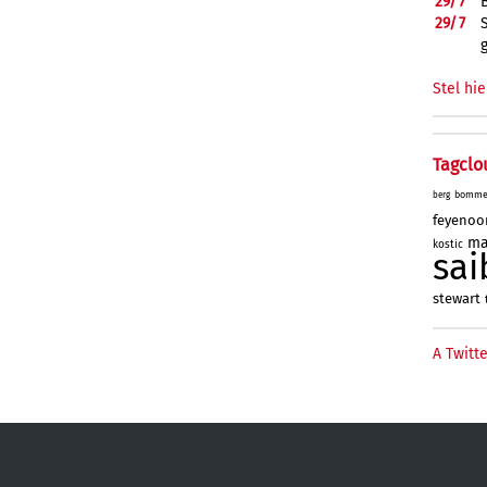
29/
7
29/
7
Stel hie
Tagclo
bomme
berg
feyenoo
ma
kostic
sai
stewart
A Twitte