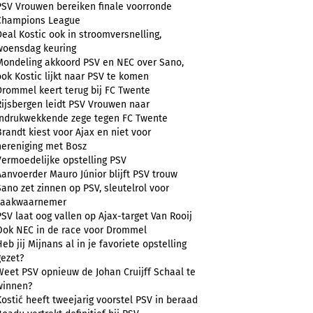
PSV Vrouwen bereiken finale voorronde
Champions League
Deal Kostic ook in stroomversnelling,
woensdag keuring
Mondeling akkoord PSV en NEC over Sano,
ook Kostic lijkt naar PSV te komen
Drommel keert terug bij FC Twente
Rijsbergen leidt PSV Vrouwen naar
indrukwekkende zege tegen FC Twente
Brandt kiest voor Ajax en niet voor
hereniging met Bosz
Vermoedelijke opstelling PSV
Aanvoerder Mauro Júnior blijft PSV trouw
Sano zet zinnen op PSV, sleutelrol voor
zaakwaarnemer
PSV laat oog vallen op Ajax-target Van Rooij
Ook NEC in de race voor Drommel
Heb jij Mijnans al in je favoriete opstelling
gezet?
Weet PSV opnieuw de Johan Cruijff Schaal te
winnen?
Kostić heeft tweejarig voorstel PSV in beraad