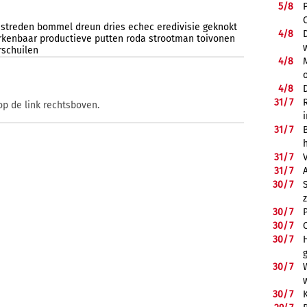
5/
8
streden
bommel
dreun
dries
echec
eredivisie
geknokt
4/
8
rkenbaar
productieve
putten
roda
strootman
toivonen
rschuilen
4/
8
4/
8
31/
7
op de link rechtsboven.
31/
7
31/
7
31/
7
30/
7
30/
7
30/
7
30/
7
30/
7
30/
7