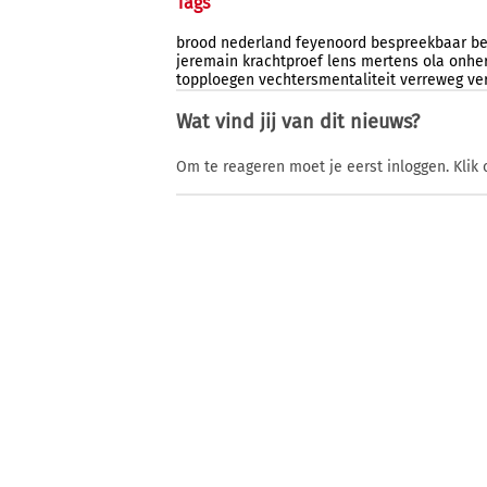
Tags
brood
nederland
feyenoord
bespreekbaar
be
jeremain
krachtproef
lens
mertens
ola
onhe
topploegen
vechtersmentaliteit
verreweg
ve
Wat vind jij van dit nieuws?
Om te reageren moet je eerst inloggen. Klik 