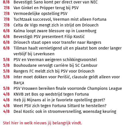
8/
8
Bevestigd: Sano komt per direct over van NEC
7/
8
Van Ginkel en Pröpper terug bij PSV
7/
8
Vermoedelijke opstelling PSV
7/
8
Tuchtzaak succesvol, Veerman mist alleen Fortuna
7/
8
Celta de Vigo mengt zich in strijd om Driouech
6/
8
Kalma loopt zware blessure op in Luxemburg
6/
8
Bevestigd: PSV presenteert Filip Kostić
6/
8
Driouech staat open voor transfer naar Rangers
6/
8
Tillman haalt vernietigend uit en plaatst bom onder langer
verblijf bij Leverkusen
5/
8
PSV en Veerman weigeren schikkingsvoorstel
5/
8
Bouhoudane vervolgt carrière bij SC Cambuur
5/
8
Rangers FC meldt zich bij PSV voor Driouech
5/
8
Inter moet dokken voor Perišić, clausule geldt alleen voor
Barça
5/
8
PSV Vrouwen bereiken finale voorronde Champions League
4/
8
KNVB zet Bos op wedstrijd tegen Fortuna
4/
8
Heb jij Mijnans al in je favoriete opstelling gezet?
4/
8
Weet PSV zich tegen Fortuna Sittard te herstellen?
4/
8
Deal Kostic ook in stroomversnelling, woensdag keuring
Stel hier in welk nieuws jij belangrijk vindt.