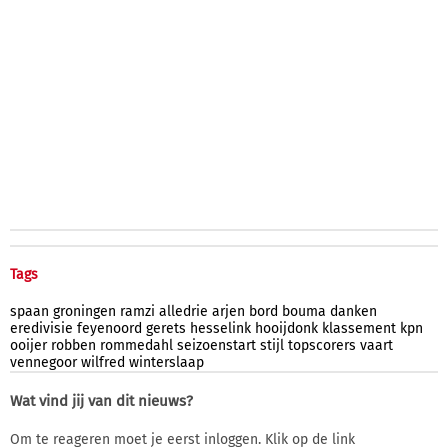
Tags
spaan
groningen
ramzi
alledrie
arjen
bord
bouma
danken
eredivisie
feyenoord
gerets
hesselink
hooijdonk
klassement
kpn
ooijer
robben
rommedahl
seizoenstart
stijl
topscorers
vaart
vennegoor
wilfred
winterslaap
Wat vind jij van dit nieuws?
Om te reageren moet je eerst inloggen. Klik op de link