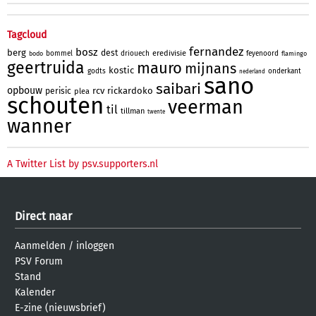
Tagcloud
fernandez
bosz
berg
dest
eredivisie
bommel
driouech
feyenoord
bodo
flamingo
geertruida
mauro
mijnans
kostic
godts
onderkant
nederland
sano
saibari
opbouw
rcv
rickardoko
perisic
plea
schouten
veerman
til
tillman
twente
wanner
A Twitter List by psv.supporters.nl
Direct naar
Aanmelden
/
inloggen
PSV Forum
Stand
Kalender
E-zine (nieuwsbrief)