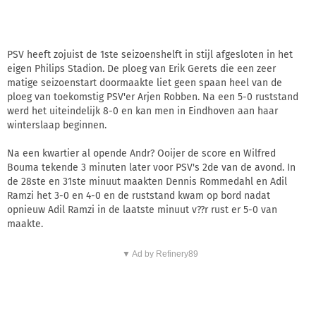
PSV heeft zojuist de 1ste seizoenshelft in stijl afgesloten in het
eigen Philips Stadion. De ploeg van Erik Gerets die een zeer
matige seizoenstart doormaakte liet geen spaan heel van de
ploeg van toekomstig PSV'er Arjen Robben. Na een 5-0 ruststand
werd het uiteindelijk 8-0 en kan men in Eindhoven aan haar
winterslaap beginnen.
Na een kwartier al opende Andr? Ooijer de score en Wilfred
Bouma tekende 3 minuten later voor PSV's 2de van de avond. In
de 28ste en 31ste minuut maakten Dennis Rommedahl en Adil
Ramzi het 3-0 en 4-0 en de ruststand kwam op bord nadat
opnieuw Adil Ramzi in de laatste minuut v??r rust er 5-0 van
maakte.
▼ Ad by Refinery89