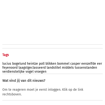
Tags
lucius
bogelund
heintze
poll
blikken
bommel
casper
eenzelfde
eer
feyenoord
laagstgeclasseerd
landstitel
middels
tussenstanden
verdienstelijke
vogel
vroegen
Wat vind jij van dit nieuws?
Om te reageren moet je eerst inloggen. Klik op de link
rechtsboven.