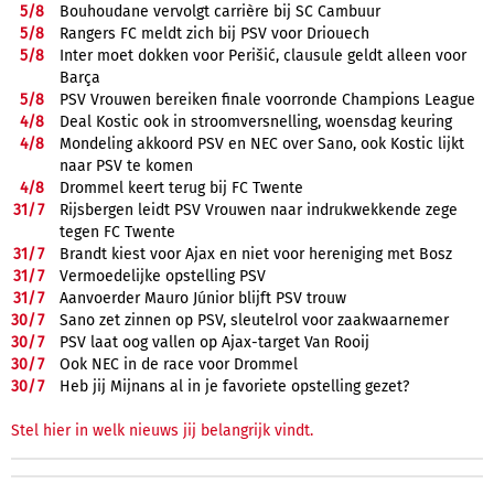
5/
8
Bouhoudane vervolgt carrière bij SC Cambuur
5/
8
Rangers FC meldt zich bij PSV voor Driouech
5/
8
Inter moet dokken voor Perišić, clausule geldt alleen voor
Barça
5/
8
PSV Vrouwen bereiken finale voorronde Champions League
4/
8
Deal Kostic ook in stroomversnelling, woensdag keuring
4/
8
Mondeling akkoord PSV en NEC over Sano, ook Kostic lijkt
naar PSV te komen
4/
8
Drommel keert terug bij FC Twente
31/
7
Rijsbergen leidt PSV Vrouwen naar indrukwekkende zege
tegen FC Twente
31/
7
Brandt kiest voor Ajax en niet voor hereniging met Bosz
31/
7
Vermoedelijke opstelling PSV
31/
7
Aanvoerder Mauro Júnior blijft PSV trouw
30/
7
Sano zet zinnen op PSV, sleutelrol voor zaakwaarnemer
30/
7
PSV laat oog vallen op Ajax-target Van Rooij
30/
7
Ook NEC in de race voor Drommel
30/
7
Heb jij Mijnans al in je favoriete opstelling gezet?
Stel hier in welk nieuws jij belangrijk vindt.