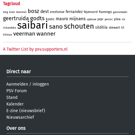
Tagcloud
bosz
dest
fernandez
eredivisie
flamingo
feyenoord
bommel
gasiorowski
berg
bodo
godts
geertruida
mijnans
mauro
kostic
plea
pepi
opbouw
perisic
rcv
saibari
schouten
sano
sildillia
stewart
til
rickardoko
veerman
wanner
tillman
A Twitter List by psv.supporters.nl
Direct naar
Aanmelden
/
inloggen
PSV Forum
Stand
Kalender
E-zine (nieuwsbrief)
Nieuwsarchief
Over ons