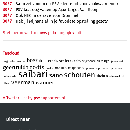
30/
7
Sano zet zinnen op PSV, sleutelrol voor zaakwaarnemer
30/
7
PSV laat oog vallen op Ajax-target Van Rooij
30/
7
Ook NEC in de race voor Drommel
30/
7
Heb jij Mijnans al in je favoriete opstelling gezet?
Stel hier in welk nieuws jij belangrijk vindt.
Tagcloud
bosz
dest
eredivisie
fernandez
flamingo
feyenoord
bommel
gasiorowski
berg
bodo
godts
geertruida
mijnans
mauro
kostic
plea
pepi
opbouw
perisic
rcv
saibari
schouten
sano
sildillia
stewart
rickardoko
til
veerman
wanner
tillman
A Twitter List by psv.supporters.nl
Direct naar