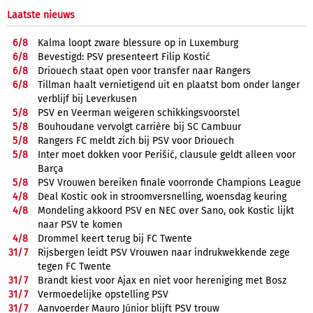
Laatste nieuws
6/
8
Kalma loopt zware blessure op in Luxemburg
6/
8
Bevestigd: PSV presenteert Filip Kostić
6/
8
Driouech staat open voor transfer naar Rangers
6/
8
Tillman haalt vernietigend uit en plaatst bom onder langer
verblijf bij Leverkusen
5/
8
PSV en Veerman weigeren schikkingsvoorstel
5/
8
Bouhoudane vervolgt carrière bij SC Cambuur
5/
8
Rangers FC meldt zich bij PSV voor Driouech
5/
8
Inter moet dokken voor Perišić, clausule geldt alleen voor
Barça
5/
8
PSV Vrouwen bereiken finale voorronde Champions League
4/
8
Deal Kostic ook in stroomversnelling, woensdag keuring
4/
8
Mondeling akkoord PSV en NEC over Sano, ook Kostic lijkt
naar PSV te komen
4/
8
Drommel keert terug bij FC Twente
31/
7
Rijsbergen leidt PSV Vrouwen naar indrukwekkende zege
tegen FC Twente
31/
7
Brandt kiest voor Ajax en niet voor hereniging met Bosz
31/
7
Vermoedelijke opstelling PSV
31/
7
Aanvoerder Mauro Júnior blijft PSV trouw