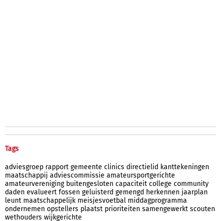
Tags
adviesgroep
rapport
gemeente
clinics
directielid
kanttekeningen
maatschappij
adviescommissie
amateursportgerichte
amateurvereniging
buitengesloten
capaciteit
college
community
daden
evalueert
fossen
geluisterd
gemengd
herkennen
jaarplan
leunt
maatschappelijk
meisjesvoetbal
middagprogramma
ondernemen
opstellers
plaatst
prioriteiten
samengewerkt
scouten
wethouders
wijkgerichte