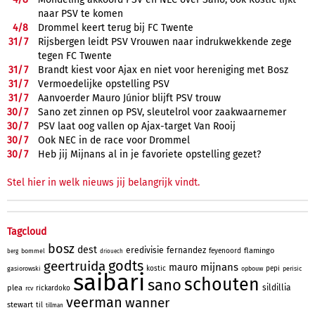
naar PSV te komen
4/
8
Drommel keert terug bij FC Twente
31/
7
Rijsbergen leidt PSV Vrouwen naar indrukwekkende zege
tegen FC Twente
31/
7
Brandt kiest voor Ajax en niet voor hereniging met Bosz
31/
7
Vermoedelijke opstelling PSV
31/
7
Aanvoerder Mauro Júnior blijft PSV trouw
30/
7
Sano zet zinnen op PSV, sleutelrol voor zaakwaarnemer
30/
7
PSV laat oog vallen op Ajax-target Van Rooij
30/
7
Ook NEC in de race voor Drommel
30/
7
Heb jij Mijnans al in je favoriete opstelling gezet?
Stel hier in welk nieuws jij belangrijk vindt.
Tagcloud
bosz
dest
eredivisie
fernandez
flamingo
feyenoord
bommel
berg
driouech
godts
geertruida
mijnans
mauro
kostic
pepi
gasiorowski
opbouw
perisic
saibari
schouten
sano
sildillia
plea
rickardoko
rcv
veerman
wanner
stewart
til
tillman