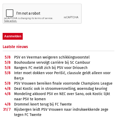
Laatste nieuws
5/
8
PSV en Veerman weigeren schikkingsvoorstel
5/
8
Bouhoudane vervolgt carrière bij SC Cambuur
5/
8
Rangers FC meldt zich bij PSV voor Driouech
5/
8
Inter moet dokken voor Perišić, clausule geldt alleen voor
Barça
5/
8
PSV Vrouwen bereiken finale voorronde Champions League
4/
8
Deal Kostic ook in stroomversnelling, woensdag keuring
4/
8
Mondeling akkoord PSV en NEC over Sano, ook Kostic lijkt
naar PSV te komen
4/
8
Drommel keert terug bij FC Twente
31/
7
Rijsbergen leidt PSV Vrouwen naar indrukwekkende zege
tegen FC Twente