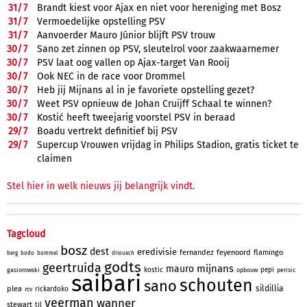
31/
7
Brandt kiest voor Ajax en niet voor hereniging met Bosz
31/
7
Vermoedelijke opstelling PSV
31/
7
Aanvoerder Mauro Júnior blijft PSV trouw
30/
7
Sano zet zinnen op PSV, sleutelrol voor zaakwaarnemer
30/
7
PSV laat oog vallen op Ajax-target Van Rooij
30/
7
Ook NEC in de race voor Drommel
30/
7
Heb jij Mijnans al in je favoriete opstelling gezet?
30/
7
Weet PSV opnieuw de Johan Cruijff Schaal te winnen?
30/
7
Kostić heeft tweejarig voorstel PSV in beraad
29/
7
Boadu vertrekt definitief bij PSV
29/
7
Supercup Vrouwen vrijdag in Philips Stadion, gratis ticket te
claimen
Stel hier in welk nieuws jij belangrijk vindt.
Tagcloud
bosz
dest
eredivisie
fernandez
feyenoord
flamingo
berg
bodo
bommel
driouech
godts
geertruida
mijnans
mauro
kostic
pepi
gasiorowski
opbouw
perisic
saibari
schouten
sano
sildillia
plea
rickardoko
rcv
veerman
wanner
stewart
til