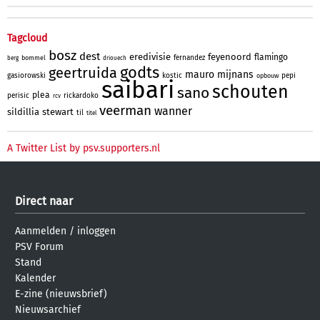
Tagcloud
bosz
dest
eredivisie
feyenoord
flamingo
fernandez
bommel
berg
driouech
godts
geertruida
mauro
mijnans
gasiorowski
kostic
pepi
opbouw
saibari
schouten
sano
plea
perisic
rickardoko
rcv
veerman
wanner
sildillia
stewart
til
titel
A Twitter List by psv.supporters.nl
Direct naar
Aanmelden
/
inloggen
PSV Forum
Stand
Kalender
E-zine (nieuwsbrief)
Nieuwsarchief