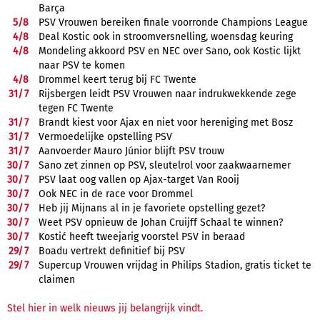
Barça
5/
8
PSV Vrouwen bereiken finale voorronde Champions League
4/
8
Deal Kostic ook in stroomversnelling, woensdag keuring
4/
8
Mondeling akkoord PSV en NEC over Sano, ook Kostic lijkt
naar PSV te komen
4/
8
Drommel keert terug bij FC Twente
31/
7
Rijsbergen leidt PSV Vrouwen naar indrukwekkende zege
tegen FC Twente
31/
7
Brandt kiest voor Ajax en niet voor hereniging met Bosz
31/
7
Vermoedelijke opstelling PSV
31/
7
Aanvoerder Mauro Júnior blijft PSV trouw
30/
7
Sano zet zinnen op PSV, sleutelrol voor zaakwaarnemer
30/
7
PSV laat oog vallen op Ajax-target Van Rooij
30/
7
Ook NEC in de race voor Drommel
30/
7
Heb jij Mijnans al in je favoriete opstelling gezet?
30/
7
Weet PSV opnieuw de Johan Cruijff Schaal te winnen?
30/
7
Kostić heeft tweejarig voorstel PSV in beraad
29/
7
Boadu vertrekt definitief bij PSV
29/
7
Supercup Vrouwen vrijdag in Philips Stadion, gratis ticket te
claimen
Stel hier in welk nieuws jij belangrijk vindt.