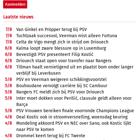
Laatste nieuws
7/
8
Van Ginkel en Pröpper terug bij PSV
7/
8
Tuchtzaak succesvol, Veerman mist alleen Fortuna
7/
8
Celta de Vigo mengt zich in strijd om Driouech
6/
8
Kalma loopt zware blessure op in Luxemburg
6/
8
Bevestigd: PSV presenteert Filip Kostić
6/
8
Driouech staat open voor transfer naar Rangers
6/
8
Tillman haalt vernietigend uit en plaatst bom onder langer
verblijf bij Leverkusen
5/
8
PSV en Veerman weigeren schikkingsvoorstel
5/
8
Bouhoudane vervolgt carrière bij SC Cambuur
5/
8
Rangers FC meldt zich bij PSV voor Driouech
5/
8
Inter moet dokken voor Perišić, clausule geldt alleen voor
Barça
5/
8
PSV Vrouwen bereiken finale voorronde Champions League
4/
8
Deal Kostic ook in stroomversnelling, woensdag keuring
4/
8
Mondeling akkoord PSV en NEC over Sano, ook Kostic lijkt
naar PSV te komen
4/
8
Drommel keert terug bij FC Twente