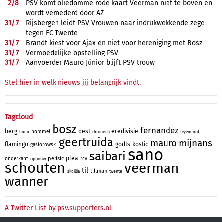
2/
8
PSV komt oliedomme rode kaart Veerman niet te boven en
wordt vernederd door AZ
31/
7
Rijsbergen leidt PSV Vrouwen naar indrukwekkende zege
tegen FC Twente
31/
7
Brandt kiest voor Ajax en niet voor hereniging met Bosz
31/
7
Vermoedelijke opstelling PSV
31/
7
Aanvoerder Mauro Júnior blijft PSV trouw
Stel hier in welk nieuws jij belangrijk vindt.
Tagcloud
bosz
fernandez
berg
dest
eredivisie
bommel
driouech
bodo
feyenoord
geertruida
mauro
mijnans
flamingo
godts
kostic
gasiorowski
sano
saibari
plea
perisic
onderkant
rcv
opbouw
schouten
veerman
til
tillman
twente
sildillia
wanner
A Twitter List by psv.supporters.nl