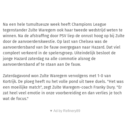
Na een hele tumultueuze week heeft Champions League
tegenstander Zulte Waregem ook haar tweede wedstrijd weten te
winnen. Na de afstraffing door PSV liep de onrust hoog op bij Zulte
door de aanvoerderskwestie. Op last van Chelsea was de
aanvoerdersband van De fauw overgegaan naar Hazard. Dat viel
compleet verkeerd in de spelersgroep. Uiteindelijk besloot de
jonge Hazard zaterdag na alle commotie alsnog de
aanvoerdersband af te staan aan De fauw.
Zaterdagavond won Zulte Waregem vervolgens met 1-0 van
Kortrijk. De ploeg heeft nu het volle pond uit twee duels. "Het was
een moeilijke match", zegt Zulte Waregem-coach Franky Dury. "Er
zat heel veel emotie in onze voorbereiding en dan verlies je toch
wat de focus."
▼ Ad by Refinery89