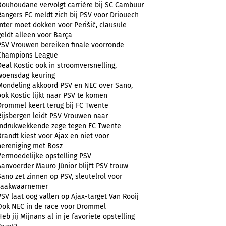
Bouhoudane vervolgt carrière bij SC Cambuur
Rangers FC meldt zich bij PSV voor Driouech
Inter moet dokken voor Perišić, clausule
geldt alleen voor Barça
PSV Vrouwen bereiken finale voorronde
Champions League
Deal Kostic ook in stroomversnelling,
woensdag keuring
Mondeling akkoord PSV en NEC over Sano,
ook Kostic lijkt naar PSV te komen
Drommel keert terug bij FC Twente
Rijsbergen leidt PSV Vrouwen naar
indrukwekkende zege tegen FC Twente
Brandt kiest voor Ajax en niet voor
hereniging met Bosz
Vermoedelijke opstelling PSV
Aanvoerder Mauro Júnior blijft PSV trouw
Sano zet zinnen op PSV, sleutelrol voor
zaakwaarnemer
PSV laat oog vallen op Ajax-target Van Rooij
Ook NEC in de race voor Drommel
Heb jij Mijnans al in je favoriete opstelling