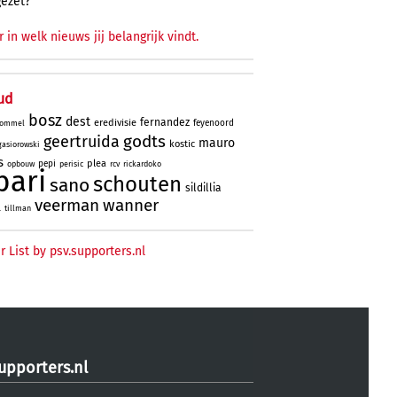
gezet?
r in welk nieuws jij belangrijk vindt.
ud
bosz
dest
fernandez
eredivisie
feyenoord
ommel
godts
geertruida
mauro
kostic
gasiorowski
s
plea
pepi
opbouw
perisic
rcv
rickardoko
bari
schouten
sano
sildillia
veerman
wanner
l
tillman
r List by psv.supporters.nl
upporters.nl