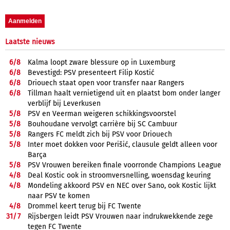
Laatste nieuws
6/
8
Kalma loopt zware blessure op in Luxemburg
6/
8
Bevestigd: PSV presenteert Filip Kostić
6/
8
Driouech staat open voor transfer naar Rangers
6/
8
Tillman haalt vernietigend uit en plaatst bom onder langer
verblijf bij Leverkusen
5/
8
PSV en Veerman weigeren schikkingsvoorstel
5/
8
Bouhoudane vervolgt carrière bij SC Cambuur
5/
8
Rangers FC meldt zich bij PSV voor Driouech
5/
8
Inter moet dokken voor Perišić, clausule geldt alleen voor
Barça
5/
8
PSV Vrouwen bereiken finale voorronde Champions League
4/
8
Deal Kostic ook in stroomversnelling, woensdag keuring
4/
8
Mondeling akkoord PSV en NEC over Sano, ook Kostic lijkt
naar PSV te komen
4/
8
Drommel keert terug bij FC Twente
31/
7
Rijsbergen leidt PSV Vrouwen naar indrukwekkende zege
tegen FC Twente