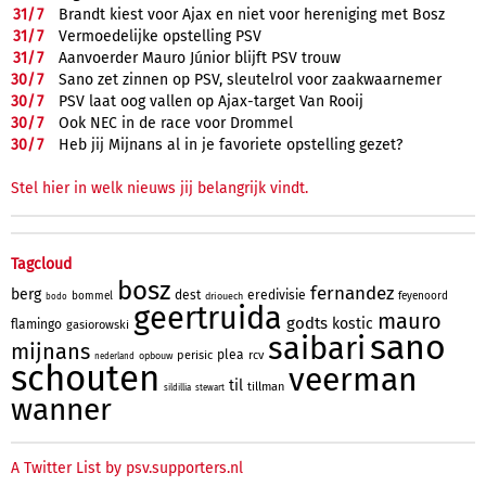
31/
7
Brandt kiest voor Ajax en niet voor hereniging met Bosz
31/
7
Vermoedelijke opstelling PSV
31/
7
Aanvoerder Mauro Júnior blijft PSV trouw
30/
7
Sano zet zinnen op PSV, sleutelrol voor zaakwaarnemer
30/
7
PSV laat oog vallen op Ajax-target Van Rooij
30/
7
Ook NEC in de race voor Drommel
30/
7
Heb jij Mijnans al in je favoriete opstelling gezet?
Stel hier in welk nieuws jij belangrijk vindt.
Tagcloud
bosz
fernandez
berg
dest
eredivisie
bommel
feyenoord
driouech
bodo
geertruida
mauro
godts
kostic
flamingo
gasiorowski
sano
saibari
mijnans
plea
perisic
rcv
opbouw
nederland
schouten
veerman
til
tillman
sildillia
stewart
wanner
A Twitter List by psv.supporters.nl