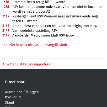
4/
8
Drommel keert terug bij FC Twente
2/
8
PSV komt oliedomme rode kaart Veerman niet te boven en
wordt vernederd door AZ
31/
7
Rijsbergen leidt PSV Vrouwen naar indrukwekkende zege
tegen FC Twente
31/
7
Brandt kiest voor Ajax en niet voor hereniging met Bosz
31/
7
Vermoedelijke opstelling PSV
31/
7
Aanvoerder Mauro Júnior blijft PSV trouw
Stel hier in welk nieuws jij belangrijk vindt.
A Twitter List by psv.supporters.nl
Direct naar
Aanmelden
/
inloggen
PSV Forum
Stand