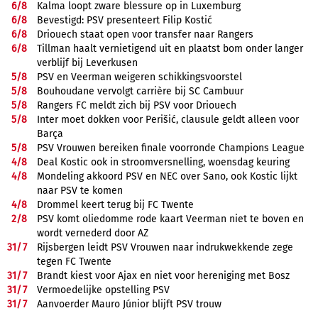
6/
8
Kalma loopt zware blessure op in Luxemburg
6/
8
Bevestigd: PSV presenteert Filip Kostić
6/
8
Driouech staat open voor transfer naar Rangers
6/
8
Tillman haalt vernietigend uit en plaatst bom onder langer
verblijf bij Leverkusen
5/
8
PSV en Veerman weigeren schikkingsvoorstel
5/
8
Bouhoudane vervolgt carrière bij SC Cambuur
5/
8
Rangers FC meldt zich bij PSV voor Driouech
5/
8
Inter moet dokken voor Perišić, clausule geldt alleen voor
Barça
5/
8
PSV Vrouwen bereiken finale voorronde Champions League
4/
8
Deal Kostic ook in stroomversnelling, woensdag keuring
4/
8
Mondeling akkoord PSV en NEC over Sano, ook Kostic lijkt
naar PSV te komen
4/
8
Drommel keert terug bij FC Twente
2/
8
PSV komt oliedomme rode kaart Veerman niet te boven en
wordt vernederd door AZ
31/
7
Rijsbergen leidt PSV Vrouwen naar indrukwekkende zege
tegen FC Twente
31/
7
Brandt kiest voor Ajax en niet voor hereniging met Bosz
31/
7
Vermoedelijke opstelling PSV
31/
7
Aanvoerder Mauro Júnior blijft PSV trouw