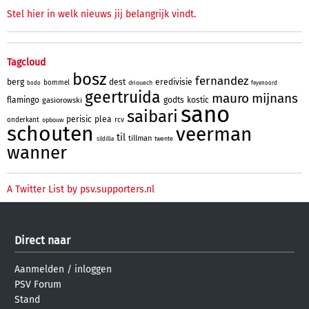
Stel hier in welk nieuws jij belangrijk vindt.
Tagcloud
bosz
fernandez
berg
dest
eredivisie
bommel
driouech
bodo
feyenoord
geertruida
mauro
mijnans
flamingo
godts
kostic
gasiorowski
sano
saibari
perisic
plea
onderkant
rcv
opbouw
schouten
veerman
til
tillman
twente
sildillia
wanner
A Twitter List by psv.supporters.nl
Direct naar
Aanmelden
/
inloggen
PSV Forum
Stand