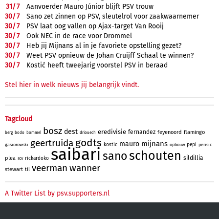
31/
7
Aanvoerder Mauro Júnior blijft PSV trouw
30/
7
Sano zet zinnen op PSV, sleutelrol voor zaakwaarnemer
30/
7
PSV laat oog vallen op Ajax-target Van Rooij
30/
7
Ook NEC in de race voor Drommel
30/
7
Heb jij Mijnans al in je favoriete opstelling gezet?
30/
7
Weet PSV opnieuw de Johan Cruijff Schaal te winnen?
30/
7
Kostić heeft tweejarig voorstel PSV in beraad
Stel hier in welk nieuws jij belangrijk vindt.
Tagcloud
bosz
dest
eredivisie
fernandez
feyenoord
flamingo
berg
bodo
bommel
driouech
godts
geertruida
mijnans
mauro
kostic
pepi
gasiorowski
opbouw
perisic
saibari
schouten
sano
sildillia
plea
rickardoko
rcv
veerman
wanner
stewart
til
A Twitter List by psv.supporters.nl