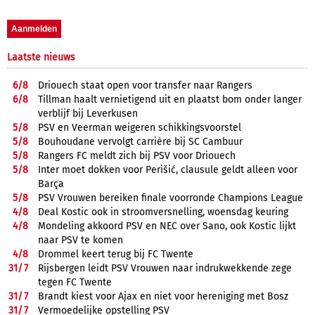
Laatste nieuws
6/
8
Driouech staat open voor transfer naar Rangers
6/
8
Tillman haalt vernietigend uit en plaatst bom onder langer
verblijf bij Leverkusen
5/
8
PSV en Veerman weigeren schikkingsvoorstel
5/
8
Bouhoudane vervolgt carrière bij SC Cambuur
5/
8
Rangers FC meldt zich bij PSV voor Driouech
5/
8
Inter moet dokken voor Perišić, clausule geldt alleen voor
Barça
5/
8
PSV Vrouwen bereiken finale voorronde Champions League
4/
8
Deal Kostic ook in stroomversnelling, woensdag keuring
4/
8
Mondeling akkoord PSV en NEC over Sano, ook Kostic lijkt
naar PSV te komen
4/
8
Drommel keert terug bij FC Twente
31/
7
Rijsbergen leidt PSV Vrouwen naar indrukwekkende zege
tegen FC Twente
31/
7
Brandt kiest voor Ajax en niet voor hereniging met Bosz
31/
7
Vermoedelijke opstelling PSV