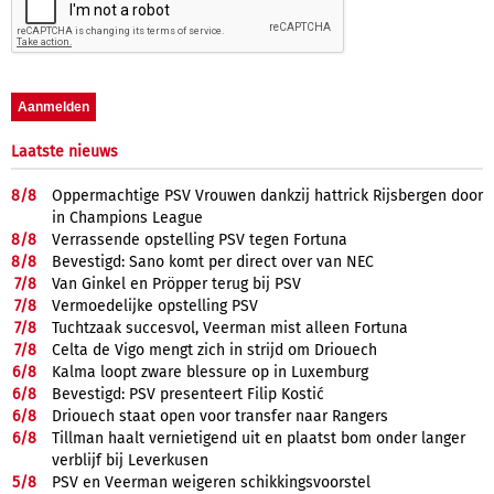
Laatste nieuws
8/
8
Oppermachtige PSV Vrouwen dankzij hattrick Rijsbergen door
in Champions League
8/
8
Verrassende opstelling PSV tegen Fortuna
8/
8
Bevestigd: Sano komt per direct over van NEC
7/
8
Van Ginkel en Pröpper terug bij PSV
7/
8
Vermoedelijke opstelling PSV
7/
8
Tuchtzaak succesvol, Veerman mist alleen Fortuna
7/
8
Celta de Vigo mengt zich in strijd om Driouech
6/
8
Kalma loopt zware blessure op in Luxemburg
6/
8
Bevestigd: PSV presenteert Filip Kostić
6/
8
Driouech staat open voor transfer naar Rangers
6/
8
Tillman haalt vernietigend uit en plaatst bom onder langer
verblijf bij Leverkusen
5/
8
PSV en Veerman weigeren schikkingsvoorstel