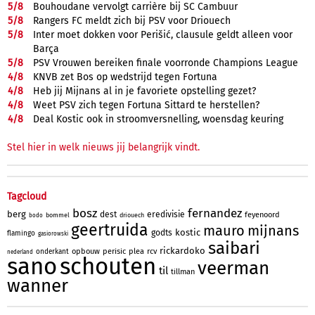
5/
8
Bouhoudane vervolgt carrière bij SC Cambuur
5/
8
Rangers FC meldt zich bij PSV voor Driouech
5/
8
Inter moet dokken voor Perišić, clausule geldt alleen voor
Barça
5/
8
PSV Vrouwen bereiken finale voorronde Champions League
4/
8
KNVB zet Bos op wedstrijd tegen Fortuna
4/
8
Heb jij Mijnans al in je favoriete opstelling gezet?
4/
8
Weet PSV zich tegen Fortuna Sittard te herstellen?
4/
8
Deal Kostic ook in stroomversnelling, woensdag keuring
Stel hier in welk nieuws jij belangrijk vindt.
Tagcloud
bosz
fernandez
berg
dest
eredivisie
feyenoord
bommel
driouech
bodo
geertruida
mauro
mijnans
kostic
godts
flamingo
gasiorowski
saibari
rickardoko
opbouw
perisic
plea
rcv
onderkant
nederland
sano
schouten
veerman
til
tillman
wanner