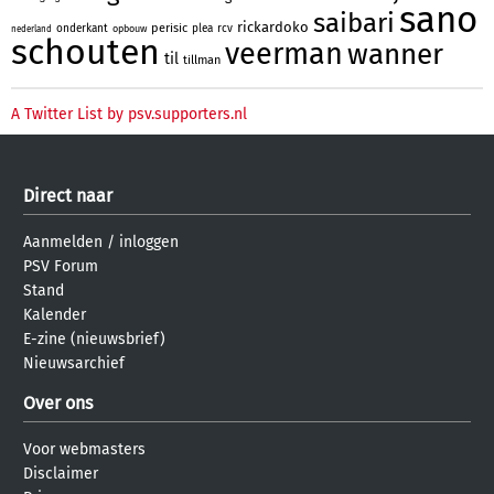
sano
saibari
rickardoko
perisic
onderkant
plea
rcv
opbouw
nederland
schouten
veerman
wanner
til
tillman
A Twitter List by psv.supporters.nl
Direct naar
Aanmelden
/
inloggen
PSV Forum
Stand
Kalender
E-zine (nieuwsbrief)
Nieuwsarchief
Over ons
Voor webmasters
Disclaimer