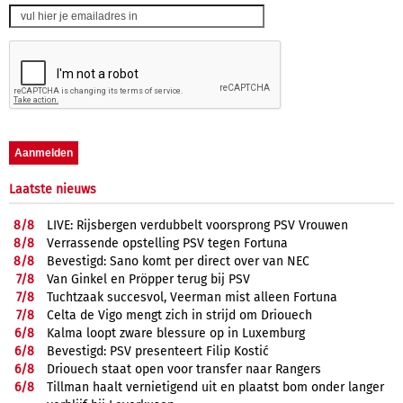
Laatste nieuws
8/
8
LIVE: Rijsbergen verdubbelt voorsprong PSV Vrouwen
8/
8
Verrassende opstelling PSV tegen Fortuna
8/
8
Bevestigd: Sano komt per direct over van NEC
7/
8
Van Ginkel en Pröpper terug bij PSV
7/
8
Tuchtzaak succesvol, Veerman mist alleen Fortuna
7/
8
Celta de Vigo mengt zich in strijd om Driouech
6/
8
Kalma loopt zware blessure op in Luxemburg
6/
8
Bevestigd: PSV presenteert Filip Kostić
6/
8
Driouech staat open voor transfer naar Rangers
6/
8
Tillman haalt vernietigend uit en plaatst bom onder langer