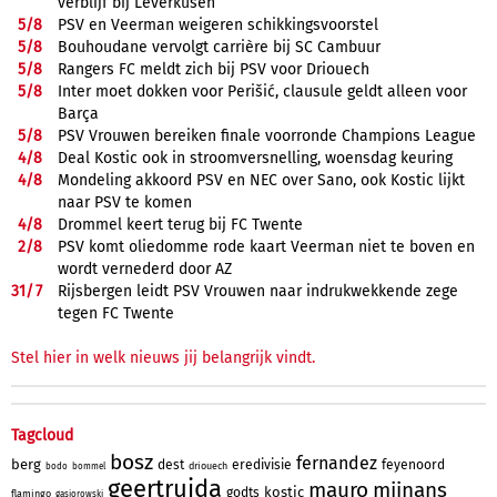
verblijf bij Leverkusen
5/
8
PSV en Veerman weigeren schikkingsvoorstel
5/
8
Bouhoudane vervolgt carrière bij SC Cambuur
5/
8
Rangers FC meldt zich bij PSV voor Driouech
5/
8
Inter moet dokken voor Perišić, clausule geldt alleen voor
Barça
5/
8
PSV Vrouwen bereiken finale voorronde Champions League
4/
8
Deal Kostic ook in stroomversnelling, woensdag keuring
4/
8
Mondeling akkoord PSV en NEC over Sano, ook Kostic lijkt
naar PSV te komen
4/
8
Drommel keert terug bij FC Twente
2/
8
PSV komt oliedomme rode kaart Veerman niet te boven en
wordt vernederd door AZ
31/
7
Rijsbergen leidt PSV Vrouwen naar indrukwekkende zege
tegen FC Twente
Stel hier in welk nieuws jij belangrijk vindt.
Tagcloud
bosz
fernandez
berg
dest
eredivisie
feyenoord
driouech
bodo
bommel
geertruida
mauro
mijnans
kostic
godts
flamingo
gasiorowski