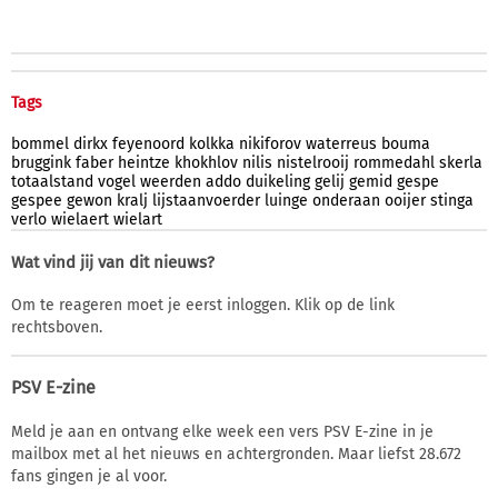
Tags
bommel
dirkx
feyenoord
kolkka
nikiforov
waterreus
bouma
bruggink
faber
heintze
khokhlov
nilis
nistelrooij
rommedahl
skerla
totaalstand
vogel
weerden
addo
duikeling
gelij
gemid
gespe
gespee
gewon
kralj
lijstaanvoerder
luinge
onderaan
ooijer
stinga
verlo
wielaert
wielart
Wat vind jij van dit nieuws?
Om te reageren moet je eerst inloggen. Klik op de link
rechtsboven.
PSV E-zine
Meld je aan en ontvang elke week een vers PSV E-zine in je
mailbox met al het nieuws en achtergronden. Maar liefst 28.672
fans gingen je al voor.