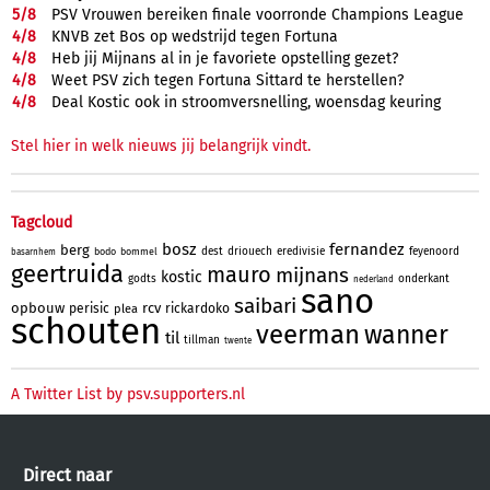
5/
8
PSV Vrouwen bereiken finale voorronde Champions League
4/
8
KNVB zet Bos op wedstrijd tegen Fortuna
4/
8
Heb jij Mijnans al in je favoriete opstelling gezet?
4/
8
Weet PSV zich tegen Fortuna Sittard te herstellen?
4/
8
Deal Kostic ook in stroomversnelling, woensdag keuring
Stel hier in welk nieuws jij belangrijk vindt.
Tagcloud
bosz
fernandez
berg
dest
driouech
eredivisie
feyenoord
bodo
bommel
basarnhem
geertruida
mauro
mijnans
kostic
godts
onderkant
nederland
sano
saibari
opbouw
rcv
perisic
rickardoko
plea
schouten
veerman
wanner
til
tillman
twente
A Twitter List by psv.supporters.nl
Direct naar