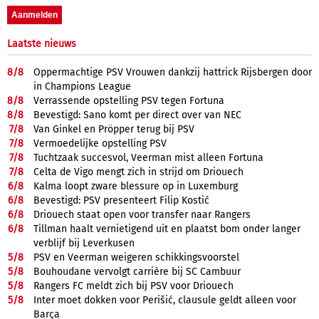
Laatste nieuws
8/
8
Oppermachtige PSV Vrouwen dankzij hattrick Rijsbergen door
in Champions League
8/
8
Verrassende opstelling PSV tegen Fortuna
8/
8
Bevestigd: Sano komt per direct over van NEC
7/
8
Van Ginkel en Pröpper terug bij PSV
7/
8
Vermoedelijke opstelling PSV
7/
8
Tuchtzaak succesvol, Veerman mist alleen Fortuna
7/
8
Celta de Vigo mengt zich in strijd om Driouech
6/
8
Kalma loopt zware blessure op in Luxemburg
6/
8
Bevestigd: PSV presenteert Filip Kostić
6/
8
Driouech staat open voor transfer naar Rangers
6/
8
Tillman haalt vernietigend uit en plaatst bom onder langer
verblijf bij Leverkusen
5/
8
PSV en Veerman weigeren schikkingsvoorstel
5/
8
Bouhoudane vervolgt carrière bij SC Cambuur
5/
8
Rangers FC meldt zich bij PSV voor Driouech
5/
8
Inter moet dokken voor Perišić, clausule geldt alleen voor
Barça