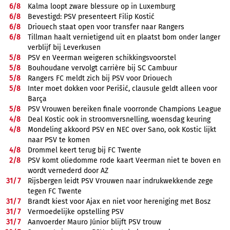
6/
8
Kalma loopt zware blessure op in Luxemburg
6/
8
Bevestigd: PSV presenteert Filip Kostić
6/
8
Driouech staat open voor transfer naar Rangers
6/
8
Tillman haalt vernietigend uit en plaatst bom onder langer
verblijf bij Leverkusen
5/
8
PSV en Veerman weigeren schikkingsvoorstel
5/
8
Bouhoudane vervolgt carrière bij SC Cambuur
5/
8
Rangers FC meldt zich bij PSV voor Driouech
5/
8
Inter moet dokken voor Perišić, clausule geldt alleen voor
Barça
5/
8
PSV Vrouwen bereiken finale voorronde Champions League
4/
8
Deal Kostic ook in stroomversnelling, woensdag keuring
4/
8
Mondeling akkoord PSV en NEC over Sano, ook Kostic lijkt
naar PSV te komen
4/
8
Drommel keert terug bij FC Twente
2/
8
PSV komt oliedomme rode kaart Veerman niet te boven en
wordt vernederd door AZ
31/
7
Rijsbergen leidt PSV Vrouwen naar indrukwekkende zege
tegen FC Twente
31/
7
Brandt kiest voor Ajax en niet voor hereniging met Bosz
31/
7
Vermoedelijke opstelling PSV
31/
7
Aanvoerder Mauro Júnior blijft PSV trouw