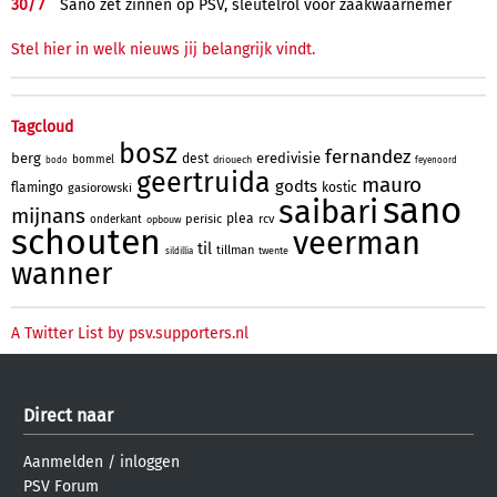
30/
7
Sano zet zinnen op PSV, sleutelrol voor zaakwaarnemer
Stel hier in welk nieuws jij belangrijk vindt.
Tagcloud
bosz
fernandez
berg
eredivisie
dest
bommel
driouech
bodo
feyenoord
geertruida
mauro
godts
flamingo
kostic
gasiorowski
sano
saibari
mijnans
plea
perisic
rcv
onderkant
opbouw
schouten
veerman
til
tillman
twente
sildillia
wanner
A Twitter List by psv.supporters.nl
Direct naar
Aanmelden
/
inloggen
PSV Forum