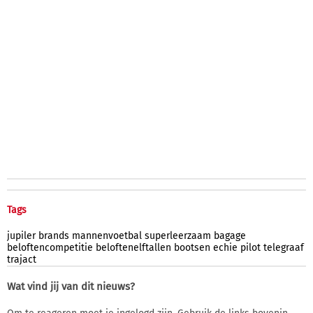
Tags
jupiler
brands
mannenvoetbal
superleerzaam
bagage
beloftencompetitie
beloftenelftallen
bootsen
echie
pilot
telegraaf
trajact
Wat vind jij van dit nieuws?