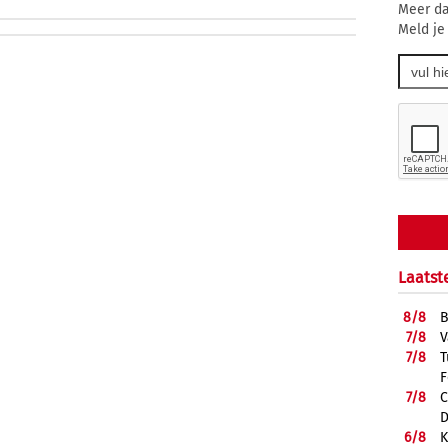
Meer da
Meld je
Laatst
8/
8
B
7/
8
V
7/
8
T
F
7/
8
C
D
6/
8
K