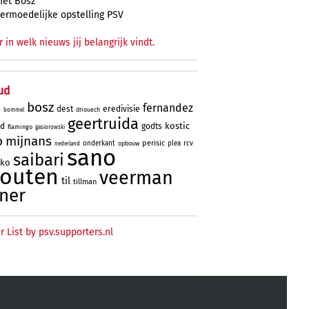
et Bosz
ermoedelijke opstelling PSV
r in welk nieuws jij belangrijk vindt.
ud
bosz
fernandez
dest
eredivisie
driouech
o
bommel
geertruida
kostic
rd
godts
flamingo
gasiorowski
o
mijnans
perisic
onderkant
plea
rcv
opbouw
nederland
sano
saibari
oko
houten
veerman
til
tillman
ner
r List by psv.supporters.nl