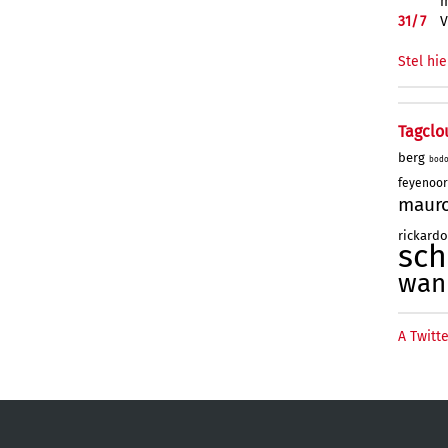
m
31/
7
V
Stel hie
Tagclo
berg
bod
feyenoo
maur
rickard
sc
wan
A Twitte