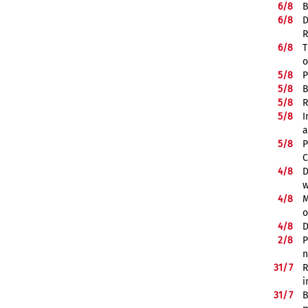
6/
8
B
6/
8
D
R
6/
8
T
o
5/
8
P
5/
8
B
5/
8
R
5/
8
I
a
5/
8
P
C
4/
8
D
w
4/
8
M
o
4/
8
D
2/
8
P
n
31/
7
R
i
31/
7
B