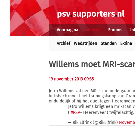
Voorpagina
Nieuws
Forums
In
Archief
Wedstrijden
Standen
E-zine
Willems moet MRI-sca
19 november 2013 09:35
Jetro Willems zal een MRI-scan ondergaan om
linksback moest het trainingskamp van Oran
onduidelijk of hij het duel tegen Heerenveen
Jetro Willems krijgt een mri-scan
(
#PSV
- Heerenveen) twijfelachtig.
— Rik Elfrink (@RikElfrink)
Novembe