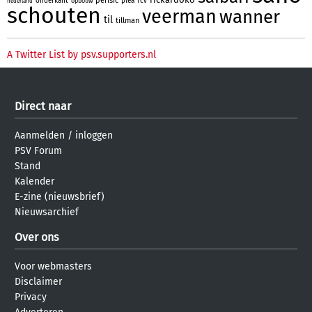
perisic
onderkant
plea
rcv
opbouw
nederland
schouten
veerman
wanner
til
tillman
A Twitter List by psv.supporters.nl
Direct naar
Aanmelden
/
inloggen
PSV Forum
Stand
Kalender
E-zine (nieuwsbrief)
Nieuwsarchief
Over ons
Voor webmasters
Disclaimer
Privacy