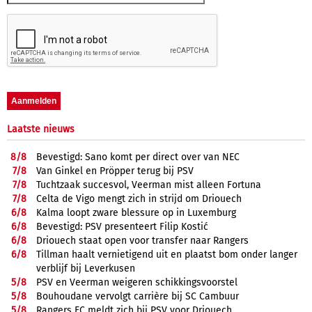
Laatste nieuws
8/
8
Bevestigd: Sano komt per direct over van NEC
7/
8
Van Ginkel en Pröpper terug bij PSV
7/
8
Tuchtzaak succesvol, Veerman mist alleen Fortuna
7/
8
Celta de Vigo mengt zich in strijd om Driouech
6/
8
Kalma loopt zware blessure op in Luxemburg
6/
8
Bevestigd: PSV presenteert Filip Kostić
6/
8
Driouech staat open voor transfer naar Rangers
6/
8
Tillman haalt vernietigend uit en plaatst bom onder langer
verblijf bij Leverkusen
5/
8
PSV en Veerman weigeren schikkingsvoorstel
5/
8
Bouhoudane vervolgt carrière bij SC Cambuur
5/
8
Rangers FC meldt zich bij PSV voor Driouech