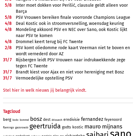
5/
8
Inter moet dokken voor Perišić, clausule geldt alleen voor
Barça
5/
8
PSV Vrouwen bereiken finale voorronde Champions League
4/
8
Deal Kostic ook in stroomversnelling, woensdag keuring
4/
8
Mondeling akkoord PSV en NEC over Sano, ook Kostic lijkt
naar PSV te komen
4/
8
Drommel keert terug bij FC Twente
2/
8
PSV komt oliedomme rode kaart Veerman niet te boven en
wordt vernederd door AZ
31/
7
Rijsbergen leidt PSV Vrouwen naar indrukwekkende zege
tegen FC Twente
31/
7
Brandt kiest voor Ajax en niet voor hereniging met Bosz
31/
7
Vermoedelijke opstelling PSV
Stel hier in welk nieuws jij belangrijk vindt.
Tagcloud
bosz
fernandez
berg
dest
eredivisie
feyenoord
driouech
bodo
bommel
geertruida
mauro
mijnans
kostic
godts
flamingo
gasiorowski
sano
saibari
rickardoko