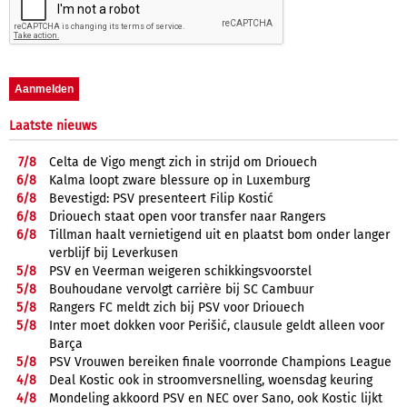
Laatste nieuws
7/
8
Celta de Vigo mengt zich in strijd om Driouech
6/
8
Kalma loopt zware blessure op in Luxemburg
6/
8
Bevestigd: PSV presenteert Filip Kostić
6/
8
Driouech staat open voor transfer naar Rangers
6/
8
Tillman haalt vernietigend uit en plaatst bom onder langer
verblijf bij Leverkusen
5/
8
PSV en Veerman weigeren schikkingsvoorstel
5/
8
Bouhoudane vervolgt carrière bij SC Cambuur
5/
8
Rangers FC meldt zich bij PSV voor Driouech
5/
8
Inter moet dokken voor Perišić, clausule geldt alleen voor
Barça
5/
8
PSV Vrouwen bereiken finale voorronde Champions League
4/
8
Deal Kostic ook in stroomversnelling, woensdag keuring
4/
8
Mondeling akkoord PSV en NEC over Sano, ook Kostic lijkt