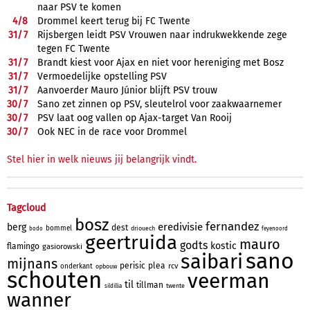
naar PSV te komen
4/
8
Drommel keert terug bij FC Twente
31/
7
Rijsbergen leidt PSV Vrouwen naar indrukwekkende zege
tegen FC Twente
31/
7
Brandt kiest voor Ajax en niet voor hereniging met Bosz
31/
7
Vermoedelijke opstelling PSV
31/
7
Aanvoerder Mauro Júnior blijft PSV trouw
30/
7
Sano zet zinnen op PSV, sleutelrol voor zaakwaarnemer
30/
7
PSV laat oog vallen op Ajax-target Van Rooij
30/
7
Ook NEC in de race voor Drommel
Stel hier in welk nieuws jij belangrijk vindt.
Tagcloud
bosz
fernandez
eredivisie
berg
dest
bommel
driouech
bodo
feyenoord
geertruida
mauro
godts
kostic
flamingo
gasiorowski
sano
saibari
mijnans
perisic
plea
rcv
onderkant
opbouw
schouten
veerman
til
tillman
twente
sildillia
wanner