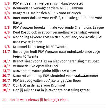
5/
8
PSV en Veerman weigeren schikkingsvoorstel
5/
8
Bouhoudane vervolgt carrière bij SC Cambuur
5/
8
Rangers FC meldt zich bij PSV voor Driouech
5/
8
Inter moet dokken voor Perišić, clausule geldt alleen voor
Barça
5/
8
PSV Vrouwen bereiken finale voorronde Champions League
4/
8
Deal Kostic ook in stroomversnelling, woensdag keuring
4/
8
Mondeling akkoord PSV en NEC over Sano, ook Kostic lijkt
naar PSV te komen
4/
8
Drommel keert terug bij FC Twente
31/
7
Rijsbergen leidt PSV Vrouwen naar indrukwekkende zege
tegen FC Twente
31/
7
Brandt kiest voor Ajax en niet voor hereniging met Bosz
31/
7
Vermoedelijke opstelling PSV
31/
7
Aanvoerder Mauro Júnior blijft PSV trouw
30/
7
Sano zet zinnen op PSV, sleutelrol voor zaakwaarnemer
30/
7
PSV laat oog vallen op Ajax-target Van Rooij
30/
7
Ook NEC in de race voor Drommel
30/
7
Heb jij Mijnans al in je favoriete opstelling gezet?
Stel hier in welk nieuws jij belangrijk vindt.