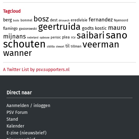
Tagcloud
bosz
fernandez
berg
dest
eredivisie
bommel
feyenoord
driouech
bodo
geertruida
mauro
godts
kostic
flamingo
gasiorowski
sano
saibari
mijnans
plea
perisic
rcv
opbouw
nederland
schouten
veerman
til
tillman
sildillia
stewart
wanner
A Twitter List by psv.supporters.nl
Direct naar
Aanmelden
/
inloggen
PSV Forum
Stand
Kalender
E-zine (nieuwsbrief)